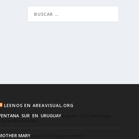
LEENOS EN AREAVISUAL.ORG
VENTANA SUR EN URUGUAY
6 agosto, 2026
Carlos Hugo
ztarain (Euromovies)
MOTHER MARY
6 agosto, 2026
pepe-mendez