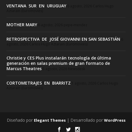
VENTANA SUR EN URUGUAY
6 agosto, 2026
Carlos Hugo
Aztarain (Euromovies)
MOTHER MARY
6 agosto, 2026
pepe-mendez
RETROSPECTIVA DE JOSÉ GIOVANNI EN SAN SEBASTIÁN
6
agosto, 2026
Carlos Hugo Aztarain (Euromovies)
Christie y CES Plus instalarán tecnología de última
generación en salas premium de gran formato de
Marcus Theatres
5 agosto, 2026
Newsdesk
CORTOMETRAJES EN BIARRITZ
1 agosto, 2026
Carlos Hugo
Aztarain (Euromovies)
Diseñado por
| Desarrollado por
Elegant Themes
WordPress