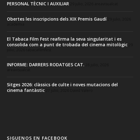
PERSONAL TÈCNIC I AUXILIAR
29 julio, 2026
areavisualcat
Obertes les inscripcions dels XIX Premis Gaudí
29 julio, 2026
academia
El Tabaca Film Fest reafirma la seva singularitat i es
consolida com a punt de trobada del cinema mitològic
29
julio, 2026
tabacafilmfest
INFORME: DARRERS RODATGES CAT.
28 julio, 2026
areavisualcat
Sitges 2026: clàssics de culte i noves mutacions del
cinema fantàstic
27 julio, 2026
David Valero
SIGUENOS EN FACEBOOK