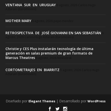
VENTANA SUR EN URUGUAY
6 agosto, 2026
Carlos Hugo
Aztarain (Euromovies)
MOTHER MARY
6 agosto, 2026
pepe-mendez
RETROSPECTIVA DE JOSÉ GIOVANNI EN SAN SEBASTIÁN
6
agosto, 2026
Carlos Hugo Aztarain (Euromovies)
Christie y CES Plus instalarán tecnología de última
generación en salas premium de gran formato de
Marcus Theatres
5 agosto, 2026
Newsdesk
CORTOMETRAJES EN BIARRITZ
1 agosto, 2026
Carlos Hugo
Aztarain (Euromovies)
Diseñado por
| Desarrollado por
Elegant Themes
WordPress