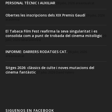
PERSONAL TÈCNIC I AUXILIAR
29 julio, 2026
areavisualcat
Obertes les inscripcions dels XIX Premis Gaudí
29 julio, 2026
academia
El Tabaca Film Fest reafirma la seva singularitat i es
consolida com a punt de trobada del cinema mitològic
29
julio, 2026
tabacafilmfest
INFORME: DARRERS RODATGES CAT.
28 julio, 2026
areavisualcat
Sitges 2026: clàssics de culte i noves mutacions del
cinema fantàstic
27 julio, 2026
David Valero
SIGUENOS EN FACEBOOK