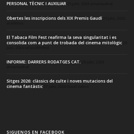
PERSONAL TÈCNIC I AUXILIAR
29 julio, 2026
areavisualcat
Obertes les inscripcions dels XIX Premis Gaudí
29 julio, 2026
academia
El Tabaca Film Fest reafirma la seva singularitat i es
consolida com a punt de trobada del cinema mitològic
29
julio, 2026
tabacafilmfest
INFORME: DARRERS RODATGES CAT.
28 julio, 2026
areavisualcat
Sitges 2026: clàssics de culte i noves mutacions del
cinema fantàstic
27 julio, 2026
David Valero
SIGUENOS EN FACEBOOK