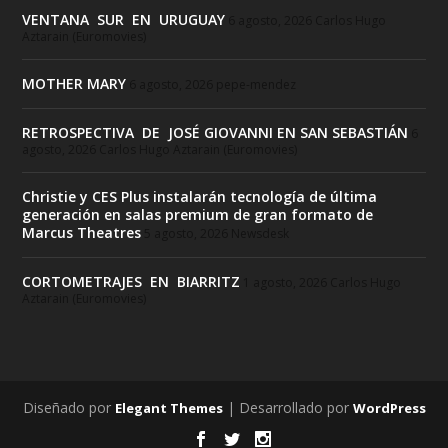
VENTANA SUR EN URUGUAY
6 agosto, 2026
Carlos Hugo
Aztarain (Euromovies)
MOTHER MARY
6 agosto, 2026
pepe-mendez
RETROSPECTIVA DE JOSÉ GIOVANNI EN SAN SEBASTIÁN
6
agosto, 2026
Carlos Hugo Aztarain (Euromovies)
Christie y CES Plus instalarán tecnología de última
generación en salas premium de gran formato de
Marcus Theatres
5 agosto, 2026
Newsdesk
CORTOMETRAJES EN BIARRITZ
1 agosto, 2026
Carlos Hugo
Aztarain (Euromovies)
Diseñado por
| Desarrollado por
Elegant Themes
WordPress