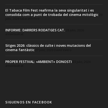
El Tabaca Film Fest reafirma la seva singularitat i es
consolida com a punt de trobada del cinema mitològic
29
julio, 2026
tabacafilmfest
INFORME: DARRERS RODATGES CAT.
28 julio, 2026
areavisualcat
Sitges 2026: clàssics de culte i noves mutacions del
cinema fantàstic
27 julio, 2026
David Valero
PROPER FESTIVAL: «AMBIENT» DONOSTI
23 julio, 2026
areavisualcat
SIGUENOS EN FACEBOOK