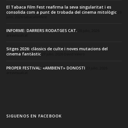
El Tabaca Film Fest reafirma la seva singularitat i es
consolida com a punt de trobada del cinema mitològic
29
julio, 2026
tabacafilmfest
INFORME: DARRERS RODATGES CAT.
28 julio, 2026
areavisualcat
Sitges 2026: clàssics de culte i noves mutacions del
cinema fantàstic
27 julio, 2026
David Valero
PROPER FESTIVAL: «AMBIENT» DONOSTI
23 julio, 2026
areavisualcat
SIGUENOS EN FACEBOOK