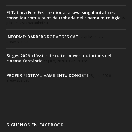
El Tabaca Film Fest reafirma la seva singularitat i es
consolida com a punt de trobada del cinema mitològic
29
julio, 2026
tabacafilmfest
INFORME: DARRERS RODATGES CAT.
28 julio, 2026
areavisualcat
Sitges 2026: clàssics de culte i noves mutacions del
cinema fantàstic
27 julio, 2026
David Valero
PROPER FESTIVAL: «AMBIENT» DONOSTI
23 julio, 2026
areavisualcat
SIGUENOS EN FACEBOOK