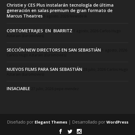
Christie y CES Plus instalarán tecnología de última
generación en salas premium de gran formato de
Marcus Theatres
5 agosto, 2026
Newsdesk
CORTOMETRAJES EN BIARRITZ
1 agosto, 2026
Carlos Hugo
Aztarain (Euromovies)
SECCIÓN NEW DIRECTORS EN SAN SEBASTIÁN
1 agosto, 2026
Carlos Hugo Aztarain (Euromovies)
NUEVOS FILMS PARA SAN SEBASTIÁN
28 julio, 2026
Carlos Hugo
Aztarain (Euromovies)
INSACIABLE
27 julio, 2026
pepe-mendez
Diseñado por
| Desarrollado por
Elegant Themes
WordPress