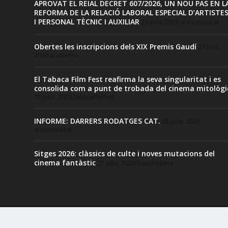
APROVAT EL REIAL DECRET 607/2026, UN NOU PAS EN L
REFORMA DE LA RELACIÓ LABORAL ESPECIAL D’ARTISTE
I PERSONAL TÈCNIC I AUXILIAR
29 julio, 2026
areavisualcat
Obertes les inscripcions dels XIX Premis Gaudí
29 julio,
2026
academia
El Tabaca Film Fest reafirma la seva singularitat i es
consolida com a punt de trobada del cinema mitològi
29 julio, 2026
tabacafilmfest
INFORME: DARRERS RODATGES CAT.
28 julio, 2026
areavisualcat
Sitges 2026: clàssics de culte i noves mutacions del
cinema fantàstic
27 julio, 2026
David Valero
Diseñado por
| Desarrollado por
Elegant Themes
WordPr