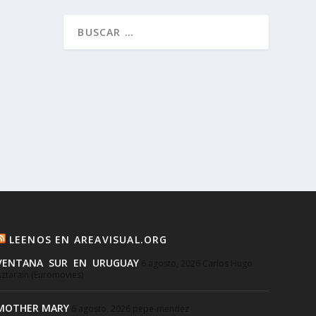
LEENOS EN AREAVISUAL.ORG
VENTANA SUR EN URUGUAY
6 agosto, 2026
Carlos Hugo
ztarain (Euromovies)
MOTHER MARY
6 agosto, 2026
pepe-mendez