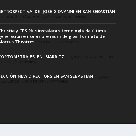
RETROSPECTIVA DE JOSÉ GIOVANNI EN SAN SEBASTIÁN
 agosto, 2026
Carlos Hugo Aztarain (Euromovies)
Christie y CES Plus instalarán tecnología de última
generación en salas premium de gran formato de
Marcus Theatres
5 agosto, 2026
Newsdesk
CORTOMETRAJES EN BIARRITZ
1 agosto, 2026
Carlos Hugo
ztarain (Euromovies)
SECCIÓN NEW DIRECTORS EN SAN SEBASTIÁN
1 agosto,
2026
Carlos Hugo Aztarain (Euromovies)