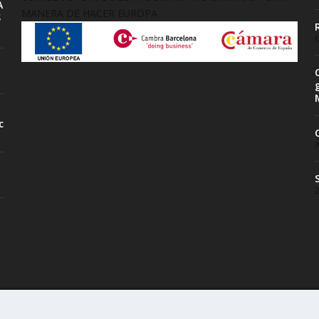
A
MANERA DE HACER EUROPA
S
6
c
A
ess