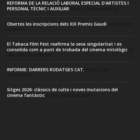
REFORMA DE LA RELACIÓ LABORAL ESPECIAL D’ARTISTES I
PERSONAL TÈCNIC I AUXILIAR
29 julio, 2026
areavisualcat
Obertes les inscripcions dels XIX Premis Gaudí
29 julio, 2026
academia
El Tabaca Film Fest reafirma la seva singularitat i es
consolida com a punt de trobada del cinema mitològic
29
julio, 2026
tabacafilmfest
INFORME: DARRERS RODATGES CAT.
28 julio, 2026
areavisualcat
Sitges 2026: clàssics de culte i noves mutacions del
cinema fantàstic
27 julio, 2026
David Valero