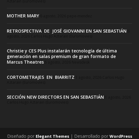
Aztarain (Euromovies)
MOTHER MARY
6 agosto, 2026
pepe-mendez
RETROSPECTIVA DE JOSÉ GIOVANNI EN SAN SEBASTIÁN
6
agosto, 2026
Carlos Hugo Aztarain (Euromovies)
Christie y CES Plus instalarán tecnología de última
generación en salas premium de gran formato de
Marcus Theatres
5 agosto, 2026
Newsdesk
CORTOMETRAJES EN BIARRITZ
1 agosto, 2026
Carlos Hugo
Aztarain (Euromovies)
SECCIÓN NEW DIRECTORS EN SAN SEBASTIÁN
1 agosto, 2026
Carlos Hugo Aztarain (Euromovies)
Diseñado por
| Desarrollado por
Elegant Themes
WordPress