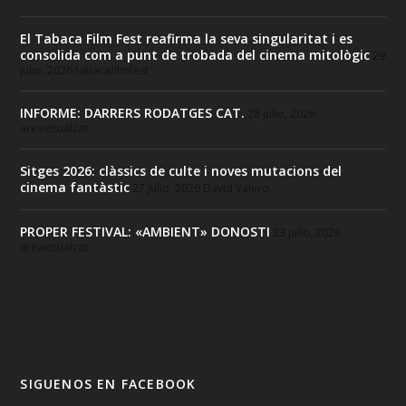
El Tabaca Film Fest reafirma la seva singularitat i es
consolida com a punt de trobada del cinema mitològic
29
julio, 2026
tabacafilmfest
INFORME: DARRERS RODATGES CAT.
28 julio, 2026
areavisualcat
Sitges 2026: clàssics de culte i noves mutacions del
cinema fantàstic
27 julio, 2026
David Valero
PROPER FESTIVAL: «AMBIENT» DONOSTI
23 julio, 2026
areavisualcat
SIGUENOS EN FACEBOOK