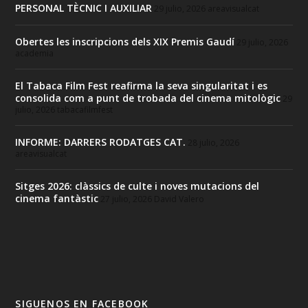
PERSONAL TÈCNIC I AUXILIAR
29 julio, 2026
areavisualcat
Obertes les inscripcions dels XIX Premis Gaudí
29 julio, 2026
academia
El Tabaca Film Fest reafirma la seva singularitat i es
consolida com a punt de trobada del cinema mitològic
29
julio, 2026
tabacafilmfest
INFORME: DARRERS RODATGES CAT.
28 julio, 2026
areavisualcat
Sitges 2026: clàssics de culte i noves mutacions del
cinema fantàstic
27 julio, 2026
David Valero
SIGUENOS EN FACEBOOK