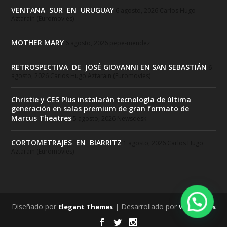
VENTANA SUR EN URUGUAY
6 agosto, 2026
Carlos Hugo
Aztarain (Euromovies)
MOTHER MARY
6 agosto, 2026
pepe-mendez
RETROSPECTIVA DE JOSÉ GIOVANNI EN SAN SEBASTIÁN
6
agosto, 2026
Carlos Hugo Aztarain (Euromovies)
Christie y CES Plus instalarán tecnología de última
generación en salas premium de gran formato de
Marcus Theatres
5 agosto, 2026
Newsdesk
CORTOMETRAJES EN BIARRITZ
1 agosto, 2026
Carlos Hugo
Aztarain (Euromovies)
Diseñado por
| Desarrollado por
Elegant Themes
WordPress