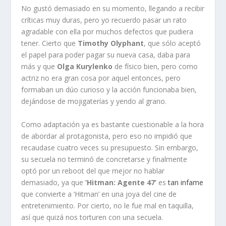
No gustó demasiado en su momento, llegando a recibir
críticas muy duras, pero yo recuerdo pasar un rato
agradable con ella por muchos defectos que pudiera
tener. Cierto que
Timothy Olyphant
, que sólo aceptó
el papel para poder pagar su nueva casa, daba para
más y que
Olga Kurylenko
de físico bien, pero como
actriz no era gran cosa por aquel entonces, pero
formaban un dúo curioso y la acción funcionaba bien,
dejándose de mojigaterías y yendo al grano.
Como adaptación ya es bastante cuestionable a la hora
de abordar al protagonista, pero eso no impidió que
recaudase cuatro veces su presupuesto. Sin embargo,
su secuela no terminó de concretarse y finalmente
optó por un reboot del que mejor no hablar
demasiado, ya que
‘Hitman: Agente 47’
es
tan infame
que convierte a ‘Hitman’ en una joya del cine de
entretenimiento. Por cierto, no le fue mal en taquilla,
así que quizá nos torturen con una secuela.