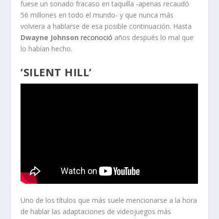
fuese un sonado fracaso en taquilla -apenas recaudó
56 millones en todo el mundo- y que nunca más
volviera a hablarse de esa posible continuación. Hasta
Dwayne Johnson
reconoció
años después lo mal que
lo habían hecho.
’SILENT HILL’
Uno de los títulos que más suele mencionarse a la hora
de hablar las adaptaciones de videojuegos más