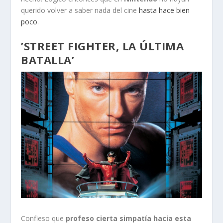
querido volver a saber nada del cine
hasta hace bien
poco
.
’STREET FIGHTER, LA ÚLTIMA
BATALLA’
Confieso que
profeso cierta simpatía hacia esta