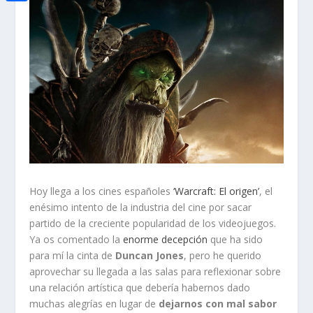
i
h
o
C
e
t
a
o
o
d
t
t
k
m
I
e
s
p
n
r
A
a
p
r
p
t
i
r
Hoy llega a los cines españoles
‘Warcraft: El origen’
, el
enésimo intento de la industria del cine por sacar
partido de la creciente popularidad de los videojuegos.
Ya os comentado la
enorme decepción
que ha sido
para mí la cinta de
Duncan Jones
, pero he querido
aprovechar su llegada a las salas para reflexionar sobre
una relación artística que debería habernos dado
muchas alegrías en lugar de
dejarnos con mal sabor