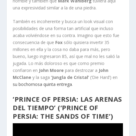
horrible y también que
Mark Wahlberg
tuviera aquí
una expresividad similar a la de una piedra.
También es incoherente y busca un look visual con
posibilidades de una forma tan artificial que incluso
acaba volviéndose en su contra. Imagino que esto fue
consecuencia de que
Fox
sólo quisiera invertir 35
millones en ella y la cosa no daba para más, pero
bueno, luego ingresaron 85, así que mal no les salió la
jugada. Lo más doloroso es que como premio
confiaron en
John Moore
para destrozar a
John
McClane
y la saga
‘Jungla de Cristal’
(‘Die Hard’) en
su bochornosa quinta entrega
.
’PRINCE OF PERSIA: LAS ARENAS
DEL TIEMPO’ (‘PRINCE OF
PERSIA: THE SANDS OF TIME’)