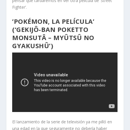
pensar que tardaremos en ver otra película de ‘Street
Fighter’.
’POKÉMON, LA PELÍCULA’
(‘GEKIJÔ-BAN POKETTO
MONSUTÂ – MYÛTSÛ NO
GYAKUSHÛ’)
El lanzamiento de la serie de televisión ya me pilló en
una edad en la que seguramente no debería haber