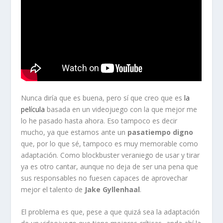
Nunca diría que es buena, pero sí que creo que es
la
película
basada en un videojuego con la que mejor me
lo he pasado hasta ahora. Eso tampoco es decir
mucho, ya que estamos ante un
pasatiempo digno
que, por lo que sé, tampoco es muy memorable como
adaptación. Como blockbuster veraniego de usar y tirar
ya es otro cantar, aunque no deja de ser una pena que
sus responsables no fuesen capaces de aprovechar
mejor el talento de
Jake Gyllenhaal
.
El problema es que, pese a que quizá sea la adaptación