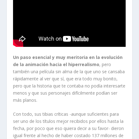
Un paso esencial y muy meritoria en la evolución
de la animación hacia el hiperrealismo
, pero
también una película sin alma de la que uno se cansaba
rápidamente al ver que sí, que era todo muy bonito,
pero que la historia que te contaba no podía interesarte
menos y que sus personajes difícilmente podían ser
más planos.
Con todo, sus tibias críticas -aunque suficientes para
ser uno de los títulos mejor recibidos por ellos hasta la
fecha, por poco que eso quiera decir a su favor- dieron
igual frente al hecho de haber costado 137 millones de