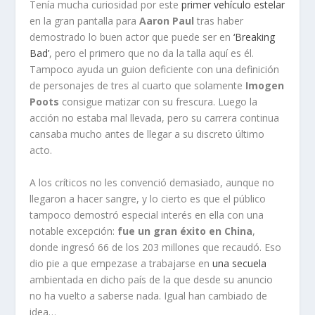
Tenía mucha curiosidad por este
primer vehículo estelar
en la gran pantalla para
Aaron Paul
tras haber
demostrado lo buen actor que puede ser en
‘Breaking
Bad’
, pero el primero que no da la talla aquí es él.
Tampoco ayuda un guion deficiente con una definición
de personajes de tres al cuarto que solamente
Imogen
Poots
consigue matizar con su frescura. Luego la
acción no estaba mal llevada, pero su carrera continua
cansaba mucho antes de llegar a su discreto último
acto.
A los críticos no les convenció demasiado, aunque no
llegaron a hacer sangre, y lo cierto es que el público
tampoco demostró especial interés en ella con una
notable excepción:
fue un gran éxito en China
,
donde ingresó 66 de los 203 millones que recaudó. Eso
dio pie a que empezase a trabajarse en
una secuela
ambientada en dicho país de la que desde su anuncio
no ha vuelto a saberse nada. Igual han cambiado de
idea…