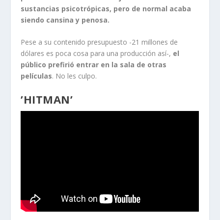
sustancias psicotrópicas, pero de normal acaba
siendo cansina y penosa.
Pese a su contenido presupuesto -21 millones de
dólares es poca cosa para una producción así-,
el
público prefirió entrar en la sala de otras
películas
. No les culpo.
’HITMAN’