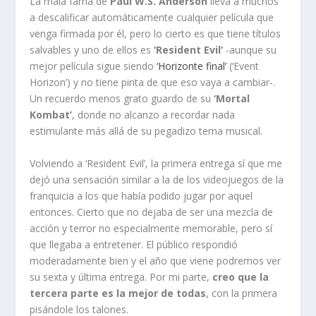
La mala fama de
Paul W.S. Anderson
lleva a muchos
a descalificar automáticamente cualquier película que
venga firmada por él, pero lo cierto es que tiene títulos
salvables y uno de ellos es
‘Resident Evil’
-aunque su
mejor película sigue siendo
‘Horizonte final’
(‘Event
Horizon’) y no tiene pinta de que eso vaya a cambiar-.
Un recuerdo menos grato guardo de su
‘Mortal
Kombat’
, donde no alcanzo a recordar nada
estimulante más allá de su pegadizo tema musical.
Volviendo a ‘Resident Evil’, la primera entrega sí que me
dejó una sensación similar a la de los videojuegos de la
franquicia a los que había podido jugar por aquel
entonces. Cierto que no dejaba de ser una mezcla de
acción y terror no especialmente memorable, pero sí
que llegaba a entretener. El público respondió
moderadamente bien y el año que viene podremos ver
su sexta y última entrega. Por mi parte,
creo que la
tercera parte es la mejor de todas
, con la primera
pisándole los talones.