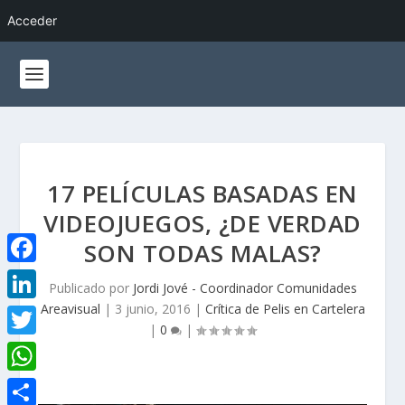
Acceder
17 PELÍCULAS BASADAS EN
VIDEOJUEGOS, ¿DE VERDAD
SON TODAS MALAS?
F
Publicado por
Jordi Jové - Coordinador Comunidades
a
Areavisual
|
3 junio, 2016
|
Crítica de Pelis en Cartelera
L
|
0
|
c
i
T
e
n
w
W
b
k