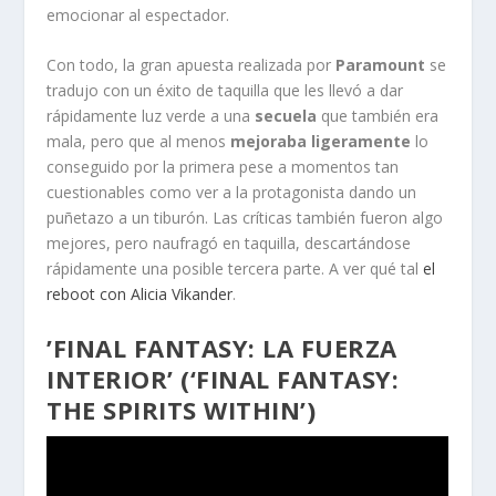
emocionar al espectador.
Con todo, la gran apuesta realizada por
Paramount
se
tradujo con un éxito de taquilla que les llevó a dar
rápidamente luz verde a una
secuela
que también era
mala, pero que al menos
mejoraba ligeramente
lo
conseguido por la primera pese a momentos tan
cuestionables como ver a la protagonista dando un
puñetazo a un tiburón. Las críticas también fueron algo
mejores, pero naufragó en taquilla, descartándose
rápidamente una posible tercera parte. A ver qué tal
el
reboot con Alicia Vikander
.
’FINAL FANTASY: LA FUERZA
INTERIOR’ (‘FINAL FANTASY:
THE SPIRITS WITHIN’)