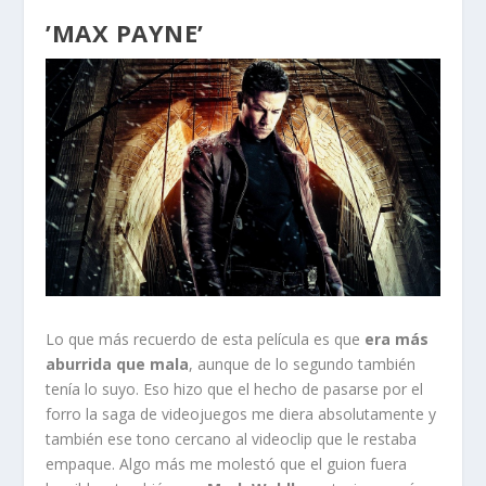
’MAX PAYNE’
Lo que más recuerdo de esta película es que
era más
aburrida que mala
, aunque de lo segundo también
tenía lo suyo. Eso hizo que el hecho de pasarse por el
forro la saga de videojuegos me diera absolutamente y
también ese tono cercano al videoclip que le restaba
empaque. Algo más me molestó que el guion fuera