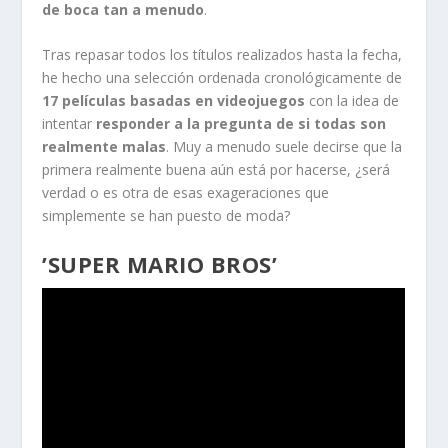
de boca tan a menudo
.
Tras repasar todos los títulos realizados hasta la fecha,
he hecho una selección ordenada cronológicamente de
17 películas basadas en videojuegos
con la idea de
intentar
responder a la pregunta de si todas son
realmente malas
. Muy a menudo suele decirse que la
primera realmente buena aún está por hacerse, ¿será
verdad o es otra de esas exageraciones que
simplemente se han puesto de moda?
’SUPER MARIO BROS’