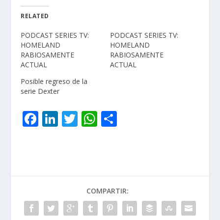
RELATED
PODCAST SERIES TV:
PODCAST SERIES TV:
HOMELAND
HOMELAND
RABIOSAMENTE
RABIOSAMENTE
ACTUAL
ACTUAL
Posible regreso de la
serie Dexter
F
Li
T
W
C
ac
n
w
h
o
e
k
itt
at
m
b
e
er
s
p
o
dI
A
ar
COMPARTIR:
o
n
p
ti
k
p
r