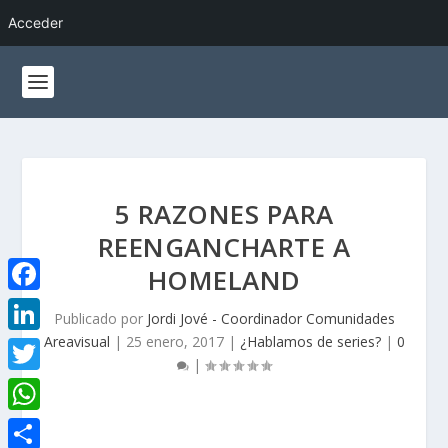
Acceder
5 RAZONES PARA
REENGANCHARTE A
HOMELAND
F
Publicado por
Jordi Jové - Coordinador Comunidades
a
Areavisual
|
25 enero, 2017
|
¿Hablamos de series?
|
0
L
|
c
i
T
e
n
w
W
b
k