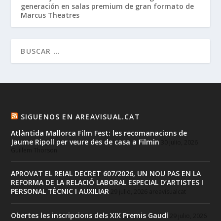
generación en salas premium de gran formato de
Marcus Theatres
SIGUENOS EN AREAVISUAL.CAT
Atlàntida Mallorca Film Fest: les recomanacions de
Jaume Ripoll per veure des de casa a Filmin
30 julio, 2026
Guillem Thorson
APROVAT EL REIAL DECRET 607/2026, UN NOU PAS EN LA
REFORMA DE LA RELACIÓ LABORAL ESPECIAL D’ARTISTES I
PERSONAL TÈCNIC I AUXILIAR
29 julio, 2026
areavisualcat
Obertes les inscripcions dels XIX Premis Gaudí
29 julio, 2026