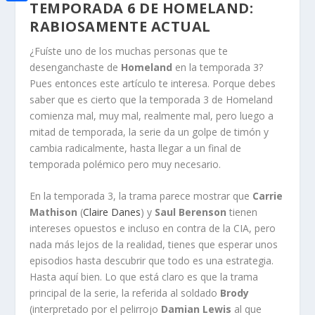
i
TEMPORADA 6 DE HOMELAND:
h
o
C
e
t
RABIOSAMENTE ACTUAL
a
o
o
d
t
¿Fuíste uno de los muchas personas que te
t
k
m
I
desenganchaste de
Homeland
en la temporada 3?
e
s
p
Pues entonces este artículo te interesa. Porque debes
n
r
A
saber que es cierto que la temporada 3 de Homeland
a
comienza mal, muy mal, realmente mal, pero luego a
p
r
mitad de temporada, la serie da un golpe de timón y
p
t
cambia radicalmente, hasta llegar a un final de
temporada polémico pero muy necesario.
i
r
En la temporada 3, la trama parece mostrar que
Carrie
Mathison
(
Claire Danes
) y
Saul Berenson
tienen
intereses opuestos e incluso en contra de la CIA, pero
nada más lejos de la realidad, tienes que esperar unos
episodios hasta descubrir que todo es una estrategia.
Hasta aquí bien. Lo que está claro es que la trama
principal de la serie, la referida al soldado
Brody
(interpretado por el pelirrojo
Damian Lewis
al que