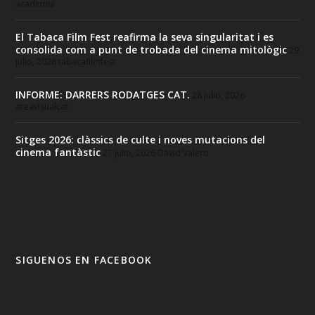
academia
El Tabaca Film Fest reafirma la seva singularitat i es
consolida com a punt de trobada del cinema mitològic
29
julio, 2026
tabacafilmfest
INFORME: DARRERS RODATGES CAT.
28 julio, 2026
areavisualcat
Sitges 2026: clàssics de culte i noves mutacions del
cinema fantàstic
27 julio, 2026
David Valero
SIGUENOS EN FACEBOOK