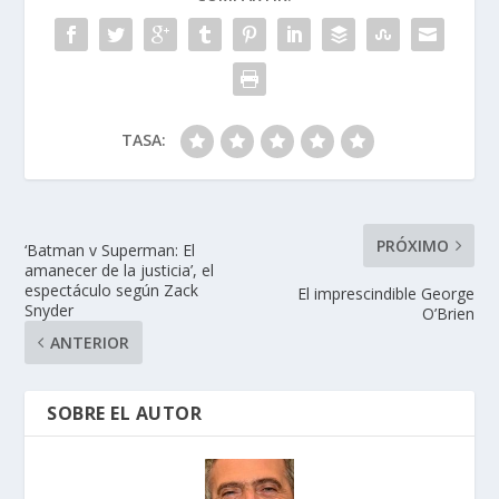
o
n
p
ti
k
p
r
TASA:
PRÓXIMO
‘Batman v Superman: El
amanecer de la justicia’, el
espectáculo según Zack
El imprescindible George
Snyder
O’Brien
ANTERIOR
SOBRE EL AUTOR