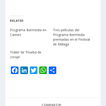
RELATED
Programa Ibermedia en
Tres películas del
Cannes
Programa Ibermedia
premiadas en el Festival
de Málaga
Tráiler de ‘Prueba de
coraje’
F
Li
T
W
C
ac
n
w
h
o
e
k
itt
at
m
b
e
er
s
p
o
dI
A
ar
COMPARTIR: