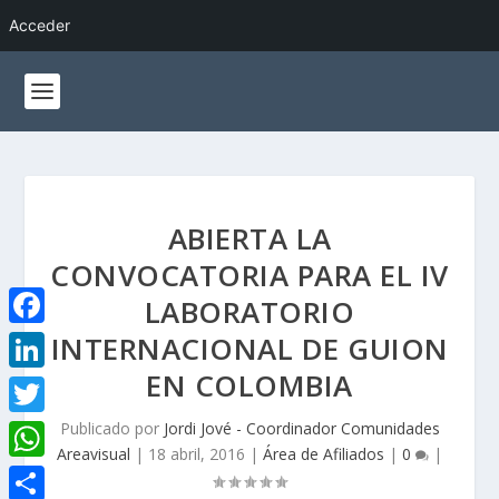
Acceder
ABIERTA LA
CONVOCATORIA PARA EL IV
LABORATORIO
INTERNACIONAL DE GUION
F
a
EN COLOMBIA
L
c
i
Publicado por
Jordi Jové - Coordinador Comunidades
T
e
Areavisual
|
18 abril, 2016
|
Área de Afiliados
|
0
|
n
w
W
b
k