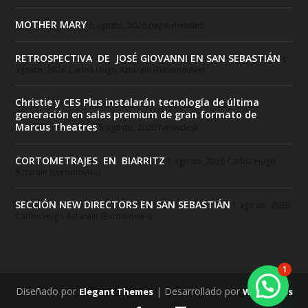
MOTHER MARY
6 agosto, 2026
pepe-mendez
RETROSPECTIVA DE JOSÉ GIOVANNI EN SAN SEBASTIÁN
6
agosto, 2026
Carlos Hugo Aztarain (Euromovies)
Christie y CES Plus instalarán tecnología de última
generación en salas premium de gran formato de
Marcus Theatres
5 agosto, 2026
Newsdesk
CORTOMETRAJES EN BIARRITZ
1 agosto, 2026
Carlos Hugo
Aztarain (Euromovies)
SECCIÓN NEW DIRECTORS EN SAN SEBASTIÁN
1 agosto, 2026
Carlos Hugo Aztarain (Euromovies)
1
Diseñado por
| Desarrollado por
Elegant Themes
WordPress