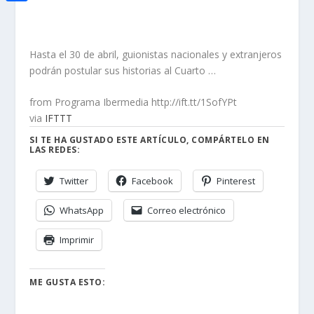
i
h
o
C
e
t
a
o
o
d
t
t
Hasta el 30 de abril, guionistas nacionales y extranjeros
k
m
I
e
podrán postular sus historias al Cuarto …
s
p
n
r
A
a
from Programa Ibermedia http://ift.tt/1SofYPt
via
IFTTT
p
r
SI TE HA GUSTADO ESTE ARTÍCULO, COMPÁRTELO EN
p
t
LAS REDES:
i
Twitter
Facebook
Pinterest
r
WhatsApp
Correo electrónico
Imprimir
ME GUSTA ESTO: