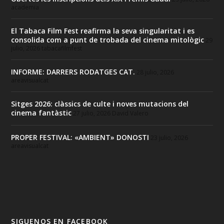
academia
El Tabaca Film Fest reafirma la seva singularitat i es
consolida com a punt de trobada del cinema mitològic
29
julio, 2026
tabacafilmfest
INFORME: DARRERS RODATGES CAT.
28 julio, 2026
areavisualcat
Sitges 2026: clàssics de culte i noves mutacions del
cinema fantàstic
27 julio, 2026
David Valero
PROPER FESTIVAL: «AMBIENT» DONOSTI
23 julio, 2026
areavisualcat
SIGUENOS EN FACEBOOK