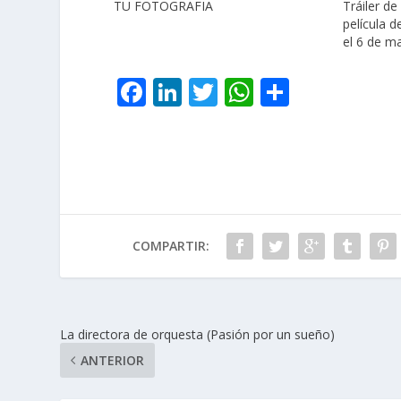
TU FOTOGRAFIA
Tráiler de 
película d
el 6 de m
F
Li
T
W
C
ac
n
w
h
o
e
k
itt
at
m
b
e
er
s
p
o
dI
A
ar
o
n
p
ti
COMPARTIR:
k
p
r
La directora de orquesta (Pasión por un sueño)
ANTERIOR