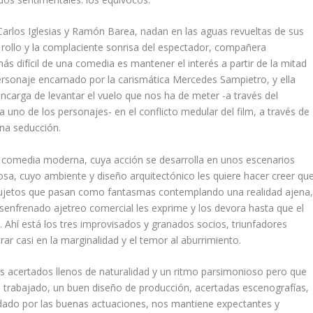
Carlos Iglesias y Ramón Barea, nadan en las aguas revueltas de sus
n rollo y la complaciente sonrisa del espectador, compañera
s difícil de una comedia es mantener el interés a partir de la mitad
rsonaje encarnado por la carismática Mercedes Sampietro, y ella
ncarga de levantar el vuelo que nos ha de meter -a través del
 uno de los personajes- en el conflicto medular del film, a través de
rna seducción.
comedia moderna, cuya acción se desarrolla en unos escenarios
osa, cuyo ambiente y diseño arquitectónico les quiere hacer creer qu
sujetos que pasan como fantasmas contemplando una realidad ajena
senfrenado ajetreo comercial les exprime y los devora hasta que el
. Ahí está los tres improvisados y granados socios, triunfadores
rar casi en la marginalidad y el temor al aburrimiento.
gs acertados llenos de naturalidad y un ritmo parsimonioso pero que
en trabajado, un buen diseño de producción, acertadas escenografías,
dado por las buenas actuaciones, nos mantiene expectantes y