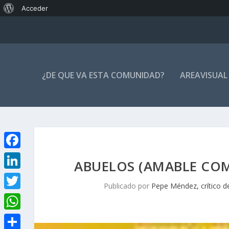
Acerca
Acceder
de
WordPress
¿DE QUE VA ESTA COMUNIDAD?
AREAVISUAL
F
ABUELOS (AMABLE COM
a
L
Publicado por
Pepe Méndez, crítico d
c
i
T
e
n
w
W
b
k