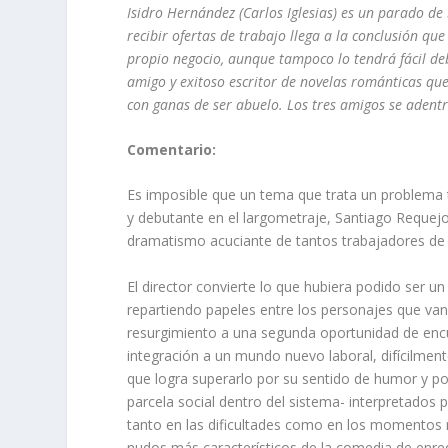
Isidro Hernández (Carlos Iglesias) es un parado de 
recibir ofertas de trabajo llega a la conclusión qu
propio negocio, aunque tampoco lo tendrá fácil deb
amigo y exitoso escritor de novelas románticas que
con ganas de ser abuelo. Los tres amigos se adent
Comentario:
Es imposible que un tema que trata un problema ta
y debutante en el largometraje, Santiago Requejo
dramatismo acuciante de tantos trabajadores de e
El director convierte lo que hubiera podido ser 
repartiendo papeles entre los personajes que van
resurgimiento a una segunda oportunidad de encu
integración a un mundo nuevo laboral, difícilmen
que logra superarlo por su sentido de humor y po
parcela social dentro del sistema- interpretados 
tanto en las dificultades como en los momentos m
nudos más característicos de la comedia de enre