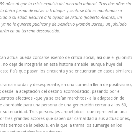
59 años al que la crisis expulsó del mercado laboral. Tras dos años sin
e la única forma de volver a trabajar y sentirse útil es montando su
ido a su edad. Recurre a la ayuda de Arturo (Roberto Álvarez), un
 ya no le quieren publicar y de Desiderio (Ramón Barea), un jubilado
rarán en un terreno desconocido.
n actual pueda contarse exento de crítica social, así que el guionist
, no deja de integrarla en esta historia amable, aunque huye del
ste País que pasan los cincuenta y se encuentran en casos similares
un drama mordaz y desesperante, en una comedia llena de positivismo
; desde la aceptación del destino acomodaticio, pasando por el
entros afectivos -que ya se creían marchitos- a la adaptación de
te abordable para una persona de una generación cercana a los 60,
r su tenacidad. Tres personajes arquetípicos -que representan una
por tres grandes actores que saben dar carnalidad a sus actuaciones,
ás tiernos de la película, en la que la trama los sumerge en los
dos sentimentales: los equívocos.