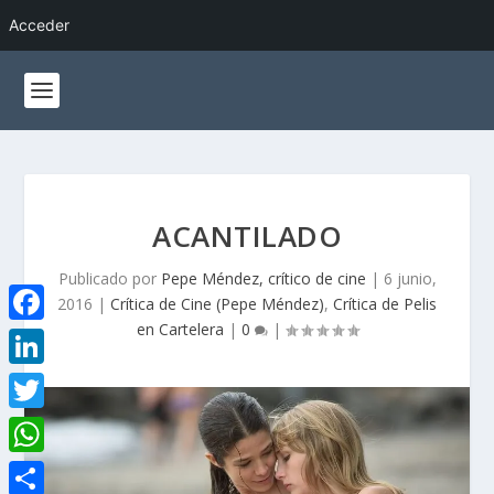
Acceder
ACANTILADO
Publicado por
Pepe Méndez, crítico de cine
|
6 junio,
2016
|
Crítica de Cine (Pepe Méndez)
,
Crítica de Pelis
en Cartelera
|
0
|
F
a
L
c
i
T
e
n
w
W
b
k