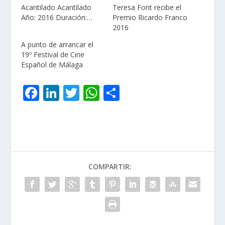
Acantilado Acantilado
Teresa Font recibe el
Año: 2016 Duración:…
Premio Ricardo Franco
2016
A punto de arrancar el
19º Festival de Cine
Español de Málaga
F
Li
T
W
C
ac
n
w
h
o
e
k
itt
at
m
b
e
er
s
p
o
dI
A
ar
COMPARTIR:
o
n
p
ti
k
p
r