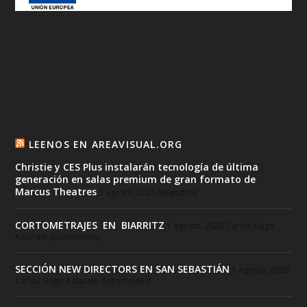
LEENOS EN AREAVISUAL.ORG
Christie y CES Plus instalarán tecnología de última
generación en salas premium de gran formato de
Marcus Theatres
5 agosto, 2026
Newsdesk
CORTOMETRAJES EN BIARRITZ
1 agosto, 2026
Carlos Hugo
Aztarain (Euromovies)
SECCIÓN NEW DIRECTORS EN SAN SEBASTIÁN
1 agosto, 2026
Carlos Hugo Aztarain (Euromovies)