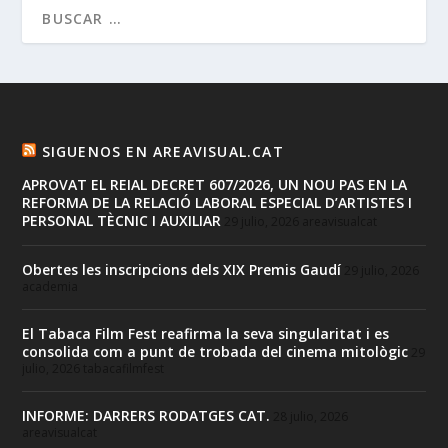
SIGUENOS EN AREAVISUAL.CAT
APROVAT EL REIAL DECRET 607/2026, UN NOU PAS EN LA
REFORMA DE LA RELACIÓ LABORAL ESPECIAL D’ARTISTES I
PERSONAL TÈCNIC I AUXILIAR
29 julio, 2026
areavisualcat
Obertes les inscripcions dels XIX Premis Gaudí
29 julio, 2026
academia
El Tabaca Film Fest reafirma la seva singularitat i es
consolida com a punt de trobada del cinema mitològic
29
julio, 2026
tabacafilmfest
INFORME: DARRERS RODATGES CAT.
28 julio, 2026
areavisualcat