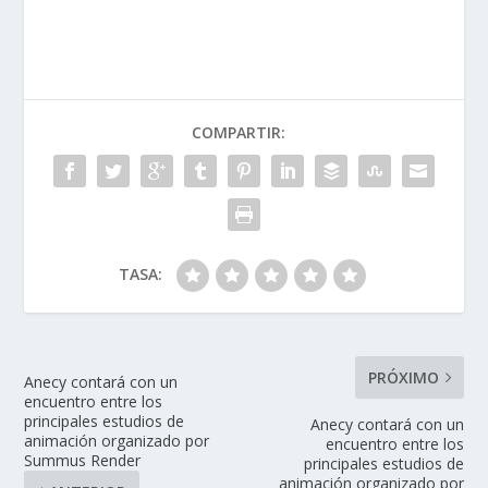
ac
n
w
h
o
e
k
itt
at
m
b
e
er
s
p
o
dI
A
ar
COMPARTIR:
o
n
p
ti
k
p
r
TASA:
PRÓXIMO
Anecy contará con un
encuentro entre los
principales estudios de
Anecy contará con un
animación organizado por
encuentro entre los
Summus Render
principales estudios de
animación organizado por