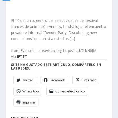
i
h
o
C
e
t
a
o
o
d
t
t
El 14 de junio, dentro de las actividades del festival
k
m
I
e
francés de animación Annecy, tendrá lugar el encuentro
s
p
n
privado e informal “Render Party: Discobering new
r
A
a
connections” que unirá a estudios […]
p
r
from Eventos – areavisual.org http://ift.tt/2rbH6JM
p
t
via
IFTTT
i
SI TE HA GUSTADO ESTE ARTÍCULO, COMPÁRTELO EN
LAS REDES:
r
Twitter
Facebook
Pinterest
WhatsApp
Correo electrónico
Imprimir