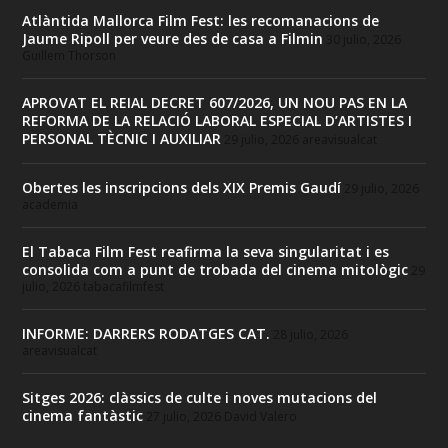
Atlàntida Mallorca Film Fest: les recomanacions de
Jaume Ripoll per veure des de casa a Filmin
30 julio, 2026
Guillem Thorson
APROVAT EL REIAL DECRET 607/2026, UN NOU PAS EN LA
REFORMA DE LA RELACIÓ LABORAL ESPECIAL D’ARTISTES I
PERSONAL TÈCNIC I AUXILIAR
29 julio, 2026
areavisualcat
Obertes les inscripcions dels XIX Premis Gaudí
29 julio, 2026
academia
El Tabaca Film Fest reafirma la seva singularitat i es
consolida com a punt de trobada del cinema mitològic
29
julio, 2026
tabacafilmfest
INFORME: DARRERS RODATGES CAT.
28 julio, 2026
areavisualcat
Sitges 2026: clàssics de culte i noves mutacions del
cinema fantàstic
27 julio, 2026
David Valero