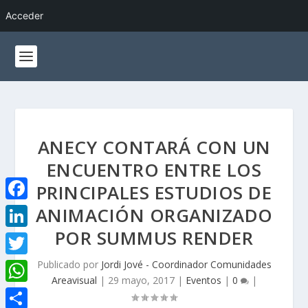
Acceder
ANECY CONTARÁ CON UN
ENCUENTRO ENTRE LOS
PRINCIPALES ESTUDIOS DE
ANIMACIÓN ORGANIZADO
F
a
POR SUMMUS RENDER
L
c
i
Publicado por
Jordi Jové - Coordinador Comunidades
T
e
Areavisual
|
29 mayo, 2017
|
Eventos
|
0
|
n
w
W
b
k