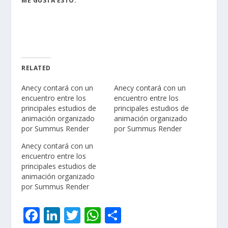
ME GUSTA ESTO:
RELATED
Anecy contará con un
Anecy contará con un
encuentro entre los
encuentro entre los
principales estudios de
principales estudios de
animación organizado
animación organizado
por Summus Render
por Summus Render
Anecy contará con un
encuentro entre los
principales estudios de
animación organizado
por Summus Render
F
Li
T
W
C