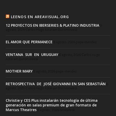
LEENOS EN AREAVISUAL.ORG
12 PROYECTOS EN IBERSERIES & PLATINO INDUSTRIA
9
agosto, 2026
Carlos Hugo Aztarain (Euromovies)
EL AMOR QUE PERMANECE
8 agosto, 2026
pepe-mendez
VENTANA SUR EN URUGUAY
6 agosto, 2026
Carlos Hugo
Aztarain (Euromovies)
MOTHER MARY
6 agosto, 2026
pepe-mendez
RETROSPECTIVA DE JOSÉ GIOVANNI EN SAN SEBASTIÁN
6
agosto, 2026
Carlos Hugo Aztarain (Euromovies)
Christie y CES Plus instalarán tecnología de última
generación en salas premium de gran formato de
Marcus Theatres
5 agosto, 2026
Newsdesk