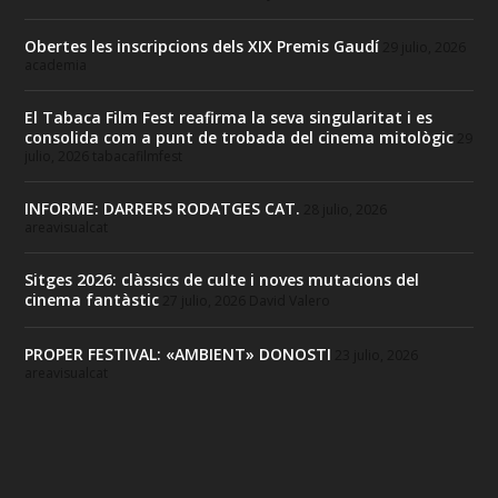
Obertes les inscripcions dels XIX Premis Gaudí
29 julio, 2026
academia
El Tabaca Film Fest reafirma la seva singularitat i es
consolida com a punt de trobada del cinema mitològic
29
julio, 2026
tabacafilmfest
INFORME: DARRERS RODATGES CAT.
28 julio, 2026
areavisualcat
Sitges 2026: clàssics de culte i noves mutacions del
cinema fantàstic
27 julio, 2026
David Valero
PROPER FESTIVAL: «AMBIENT» DONOSTI
23 julio, 2026
areavisualcat