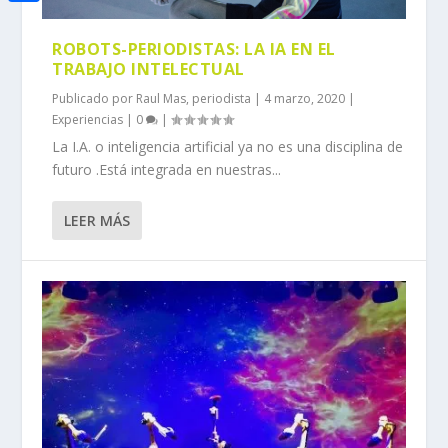
i
h
o
C
e
t
a
ROBOTS-PERIODISTAS: LA IA EN EL
o
o
d
t
TRABAJO INTELECTUAL
t
k
m
I
e
Publicado por
Raul Mas, periodista
|
4 marzo, 2020
|
s
p
Experiencias
|
0
|
n
r
A
a
La I.A. o inteligencia artificial ya no es una disciplina de
futuro .Está integrada en nuestras...
p
r
p
t
LEER MÁS
i
r