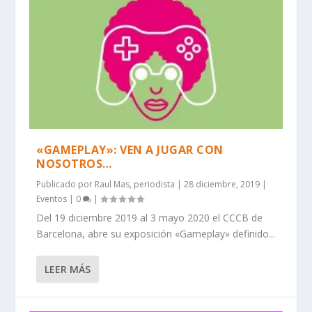
«GAMEPLAY»: VEN A JUGAR CON
NOSOTROS…
Publicado por
Raul Mas, periodista
|
28 diciembre, 2019
|
Eventos
|
0
|
Del 19 diciembre 2019 al 3 mayo 2020 el CCCB de
Barcelona, abre su exposición «Gameplay» definido...
LEER MÁS