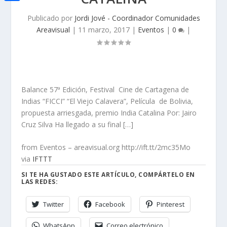
i
h
o
C
e
t
Publicado por
Jordi Jové - Coordinador Comunidades
a
o
o
d
Areavisual
|
11 marzo, 2017
|
Eventos
|
0
|
t
t
k
m
I
e
s
p
n
r
A
a
p
Balance 57ª Edición, Festival Cine de Cartagena de
r
Indias “FICCI” “El Viejo Calavera”, Película de Bolivia,
p
t
propuesta arriesgada, premio India Catalina Por: Jairo
i
Cruz Silva Ha llegado a su final […]
r
from Eventos – areavisual.org http://ift.tt/2mc35Mo
via
IFTTT
SI TE HA GUSTADO ESTE ARTÍCULO, COMPÁRTELO EN
LAS REDES:
Twitter
Facebook
Pinterest
WhatsApp
Correo electrónico