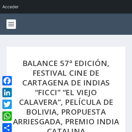
Acceder
BALANCE 57ª EDICIÓN,
FESTIVAL CINE DE
CARTAGENA DE INDIAS
“FICCI” “EL VIEJO
F
a
CALAVERA”, PELÍCULA DE
L
c
BOLIVIA, PROPUESTA
i
T
e
ARRIESGADA, PREMIO INDIA
n
w
W
b
CATALINA
k