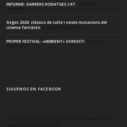
INFORME: DARRERS RODATGES CAT.
28 julio, 2026
areavisualcat
Sitges 2026: clàssics de culte i noves mutacions del
cinema fantàstic
27 julio, 2026
David Valero
PROPER FESTIVAL: «AMBIENT» DONOSTI
23 julio, 2026
areavisualcat
SIGUENOS EN FACEBOOK
CON EL SOPORTE DEL PROGRAMA TIC CÁMARAS - UNA
MANERA DE HACER EUROPA