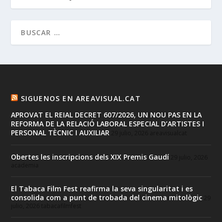
SIGUENOS EN AREAVISUAL.CAT
APROVAT EL REIAL DECRET 607/2026, UN NOU PAS EN LA
REFORMA DE LA RELACIÓ LABORAL ESPECIAL D’ARTISTES I
PERSONAL TÈCNIC I AUXILIAR
29 julio, 2026
areavisualcat
Obertes les inscripcions dels XIX Premis Gaudí
29 julio, 2026
academia
El Tabaca Film Fest reafirma la seva singularitat i es
consolida com a punt de trobada del cinema mitològic
29
julio, 2026
tabacafilmfest