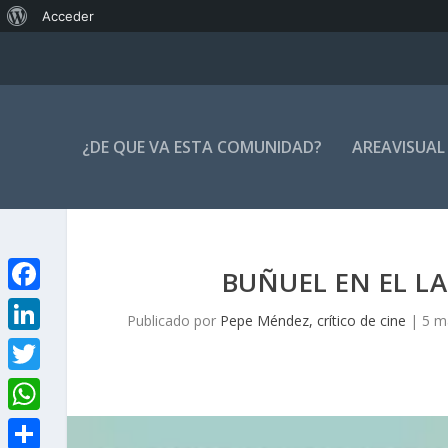
Acerca
Acceder
de
WordPress
¿DE QUE VA ESTA COMUNIDAD?
AREAVISUAL
BUÑUEL EN EL L
F
Publicado por
Pepe Méndez, crítico de cine
|
5 m
a
L
c
i
T
e
n
w
W
b
k