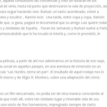
, aquella convulsionó las conciencias y creó un huracán en los
ad de verla, hasta tal punto que destrozaron la sala de proyección, as
 para seguir haciendo cine. Buñuel, un tanto asombrado, volvió a
poeta y escultor , Ramón Acin. Una tarde, entre copa y copa, Ramón
 de que, si gana, pagará el documental que su amigo Luis quiere roda
s y olvidadas de España… Pasan las semanas y Buñuel vuelve a París
municándole que le ha tocado la lotería y, como le prometió, le
 película, a partir de ahí nos adentramos en la historia de ese viaje,
vida social en aquellos parajes, en una aventura de inmersión en un
cula “Las Hurdes, tierra sin pan”. El resultado de aquel rodaje nos lo
l mismo y de Eligio R. Montero, sobre una adaptación del cómic
s” es un film descarnado, no podía ser de otra manera conociendo al
a que rodó allí, sobre tan olvidado lugar y miserable vida de sus
le una visión de fino humanismo, impregnado siempre de cierto