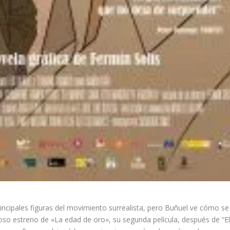
principales figuras del movimiento surrealista, pero Buñuel ve cómo se
loso estreno de «La edad de oro», su segunda película, después de “E