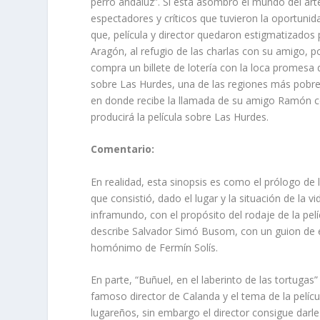
perro andaluz”. Si ésta asombró el mundo del arte
espectadores y críticos que tuvieron la oportunid
que, película y director quedaron estigmatizados
Aragón, al refugio de las charlas con su amigo, 
compra un billete de lotería con la loca promesa
sobre Las Hurdes, una de las regiones más pobre
en donde recibe la llamada de su amigo Ramón co
producirá la película sobre Las Hurdes.
Comentario:
En realidad, esta sinopsis es como el prólogo de la
que consistió, dado el lugar y la situación de la 
inframundo, con el propósito del rodaje de la pelí
describe Salvador Simó Busom, con un guion de é
homónimo de Fermín Solís.
En parte, “Buñuel, en el laberinto de las tortuga
famoso director de Calanda y el tema de la películ
lugareños, sin embargo el director consigue dar