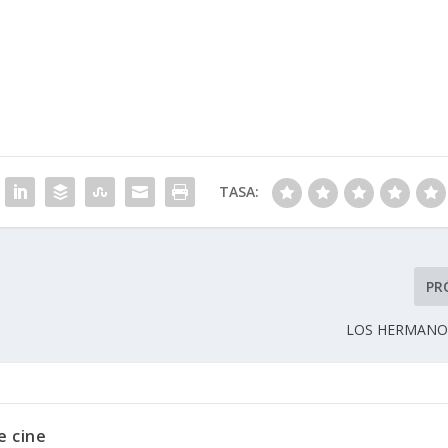
TASA:
PR
LOS HERMANOS
e cine