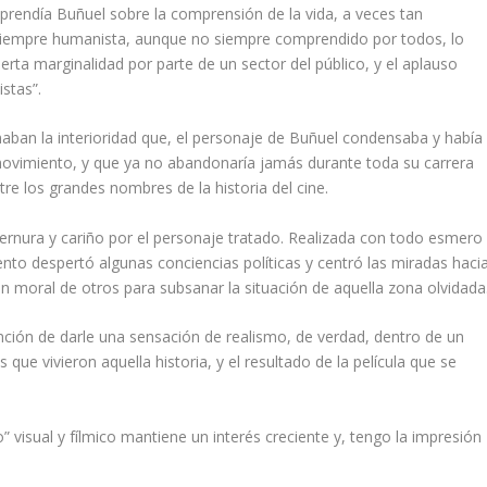
rendía Buñuel sobre la comprensión de la vida, a veces tan
siempre humanista, aunque no siempre comprendido por todos, lo
ierta marginalidad por parte de un sector del público, y el aplauso
stas”.
aban la interioridad que, el personaje de Buñuel condensaba y había
vimiento, y que ya no abandonaría jamás durante toda su carrera
ntre los grandes nombres de la historia del cine.
 ternura y cariño por el personaje tratado. Realizada con todo esmero
o despertó algunas conciencias políticas y centró las miradas haci
ión moral de otros para subsanar la situación de aquella zona olvidada
nción de darle una sensación de realismo, de verdad, dentro de un
que vivieron aquella historia, y el resultado de la película que se
” visual y fílmico mantiene un interés creciente y, tengo la impresión