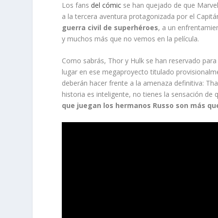
Los fans
del cómic
se han quejado de que Marvel 
a la tercera aventura protagonizada por el Capitá
guerra civil de superhéroes
, a un enfrentamie
y muchos más que no vemos en la película.
Como sabrás, Thor y Hulk se han reservado par
lugar en ese megaproyecto titulado provisional
deberán hacer frente a la amenaza definitiva: Tha
historia es inteligente, no tienes la sensación d
que juegan los hermanos Russo son más que 