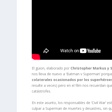
El guion, elaborado por
Christopher Markus y 
nos lleva de nuevo a ‘Batman v Superman’ porque 
colaterales ocasionados por los superhéroes
resulte a veces) pero en el film nos recuerdan q
catástrofes.
En este asunto, los responsables de ‘Civil War’
culpar a Superman de muertes y desastres, sin qu