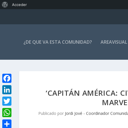
Acerca
Acceder
de
WordPress
¿DE QUE VA ESTA COMUNIDAD?
AREAVISUAL
F
‘CAPITÁN AMÉRICA: CI
a
L
MARVE
c
i
T
Publicado por
Jordi Jové - Coordinador Comunid
e
n
w
W
b
k