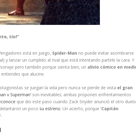
te, tío!”
 Vengadores está en juego,
Spider-Man
no puede evitar asombrarse
) y lanzar un cumplido al rival que está intentando partirle la cara. Y
ersonaje pero también porque sienta bien, un
alivio cómico en medi
 entiendes que alucine.
otagonistas se juegan la vida pero nunca se pierde de vista
el gran
man v Superman’
son inevitables; ambas proponen enfrentamientos
reconoce
que dio este paso cuando Zack Snyder anunció el otro duelo
adelantaron un poco
su estreno
. Un acierto, porque
‘Capitán
r
.
N