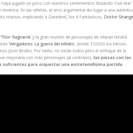
haya jugado un poco con nuestros sentimientos titulando ‘Civil War’
n América. En las viñetas, el arco argumental dio lugar a una auténtic
nto masivo, implicando a Daredevil, los 4 Fantásticos,
Doctor Strang
a
‘Thor: Ragnarok’
y la gran reunión de personajes de Marvel tendrá
mente
‘Vengadores: La guerra del infinito’
, donde TODOS los héroes
nos (Josh Brolin). Por tanto, no están todos pero el enfoque de la
e que mejoraría con más personajes (al contrario),
las piezas con las
suficientes para orquestar una entretenidísima partida
.