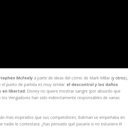
Stephen McFeely
a partir de ideas del cómic de Mark Millar (
y otros
)
el punto de partida es muy similar:
el descontrol y los daños
 en libertad
. Disney no quiere mostrar sangre (por absurdo que
ue los Vengadores han sido indirectamente responsables de varias
 están más inspirados que sus competidores; Batman se empeñaba en
e nadie le contestara: ¿has pensado qué pasaría si no estuviera él