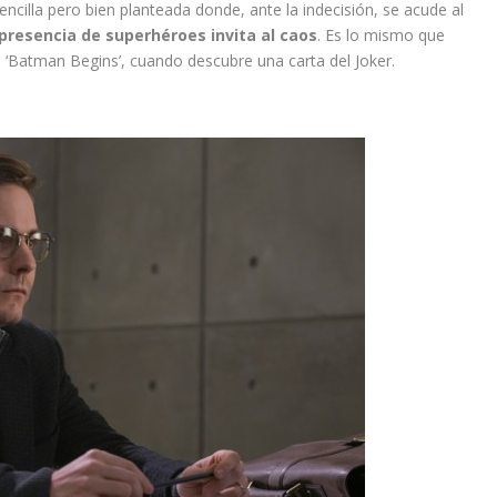
ncilla pero bien planteada donde, ante la indecisión, se acude al
 presencia de superhéroes invita al caos
. Es lo mismo que
 ‘Batman Begins’, cuando descubre una carta del Joker.