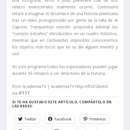
una fotografía,
Veraz o falaz
planteará cuál de dos
relatos inverosímiles realmente ocurrió,
Continuará
retará a imaginar el desenlace de una historia planteada
tras un vídeo protagonizado por gente de la talla de Al
Capone,
Trampantojo mierder
propondrá adivinar los
“cuerpos extraños” introducidos en un cuadro histórico,
mientras que en
Cachivaches imposibles
conoceremos
los objetos más locos que en su día alguien inventó y
usó.
En este programa todos los espectadores pueden jugar
durante 50 minutos a ser detectives de la historia.
from AcademiaTV | AcademiaTV http://ift.tt/2lieAVi
via
IFTTT
SI TE HA GUSTADO ESTE ARTÍCULO, COMPÁRTELO EN
LAS REDES:
Twitter
Facebook
Pinterest