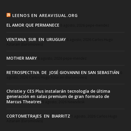
LEENOS EN AREAVISUAL.ORG
EL AMOR QUE PERMANECE
8 agosto, 2026
pepe-mendez
VENTANA SUR EN URUGUAY
6 agosto, 2026
Carlos Hugo
Aztarain (Euromovies)
MOTHER MARY
6 agosto, 2026
pepe-mendez
RETROSPECTIVA DE JOSÉ GIOVANNI EN SAN SEBASTIÁN
6
agosto, 2026
Carlos Hugo Aztarain (Euromovies)
Christie y CES Plus instalarán tecnología de última
generación en salas premium de gran formato de
Marcus Theatres
5 agosto, 2026
Newsdesk
CORTOMETRAJES EN BIARRITZ
1 agosto, 2026
Carlos Hugo
Aztarain (Euromovies)