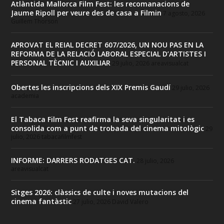
Atlàntida Mallorca Film Fest: les recomanacions de
Jaume Ripoll per veure des de casa a Filmin
7 agosto, 2026
Guillem Thorson
APROVAT EL REIAL DECRET 607/2026, UN NOU PAS EN LA
REFORMA DE LA RELACIÓ LABORAL ESPECIAL D’ARTISTES I
PERSONAL TÈCNIC I AUXILIAR
29 julio, 2026
areavisualcat
Obertes les inscripcions dels XIX Premis Gaudí
29 julio, 2026
academia
El Tabaca Film Fest reafirma la seva singularitat i es
consolida com a punt de trobada del cinema mitològic
29
julio, 2026
tabacafilmfest
INFORME: DARRERS RODATGES CAT.
28 julio, 2026
areavisualcat
Sitges 2026: clàssics de culte i noves mutacions del
cinema fantàstic
27 julio, 2026
David Valero