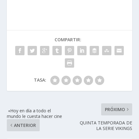
ac
n
w
h
o
e
k
itt
at
m
b
e
er
s
p
o
dI
A
ar
COMPARTIR:
o
n
p
ti
k
p
r
TASA:
PRÓXIMO
«Hoy en día a todo el
mundo le cuesta hacer cine
QUINTA TEMPORADA DE
ANTERIOR
LA SERIE VIKINGS