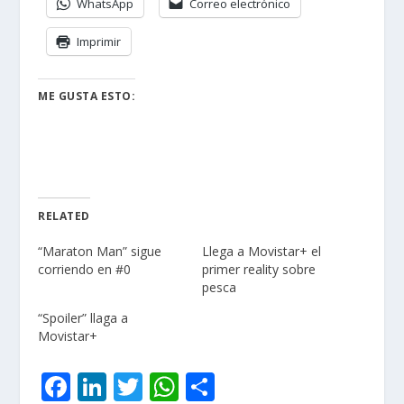
WhatsApp
Correo electrónico
Imprimir
ME GUSTA ESTO:
RELATED
“Maraton Man” sigue
Llega a Movistar+ el
corriendo en #0
primer reality sobre
pesca
“Spoiler” llaga a
Movistar+
F
Li
T
W
C