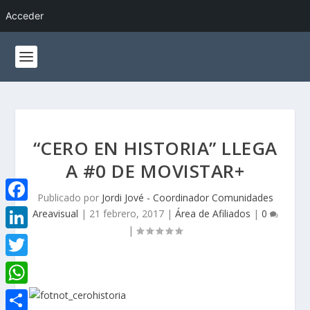
Acceder
“CERO EN HISTORIA” LLEGA
A #0 DE MOVISTAR+
Publicado por
Jordi Jové - Coordinador Comunidades
F
Areavisual
|
21 febrero, 2017
|
Área de Afiliados
|
0
|
a
L
c
i
T
e
n
w
W
b
k