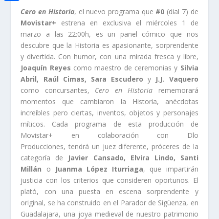
i
h
o
C
Cero en Historia
, el nuevo programa que
#0
(dial 7) de
e
t
a
Movistar+
estrena en exclusiva el miércoles 1 de
o
o
d
t
marzo a las 22:00h, es un panel cómico que nos
t
k
m
I
descubre que la Historia es apasionante, sorprendente
e
s
p
y divertida. Con humor, con una mirada fresca y libre,
n
r
A
Joaquín Reyes
como maestro de ceremonias y
Silvia
a
Abril, Raúl Cimas, Sara Escudero
y
J.J. Vaquero
p
r
como concursantes,
Cero en Historia
rememorará
p
momentos que cambiaron la Historia, anécdotas
t
increíbles pero ciertas, inventos, objetos y personajes
i
míticos. Cada programa de esta producción de
r
Movistar+ en colaboración con Dlo
Producciones, tendrá un juez diferente, próceres de la
categoría de
Javier Cansado, Elvira Lindo, Santi
Millán
o
Juanma López Iturriaga
, que impartirán
justicia con los criterios que consideren oportunos. El
plató, con una puesta en escena sorprendente y
original, se ha construido en el Parador de Sigüenza, en
Guadalajara, una joya medieval de nuestro patrimonio