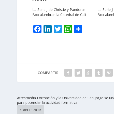
La Serie J de Christie y Pandoras
La Serie J
Box alumbran la Catedral de Cali
Box alumb
F
Li
T
W
C
ac
n
w
h
o
e
k
itt
at
m
b
e
er
s
p
o
dI
A
ar
o
n
p
ti
COMPARTIR:
k
p
r
Atresmedia Formación y la Universidad de San Jorge se un
para potenciar la actividad formativa
ANTERIOR