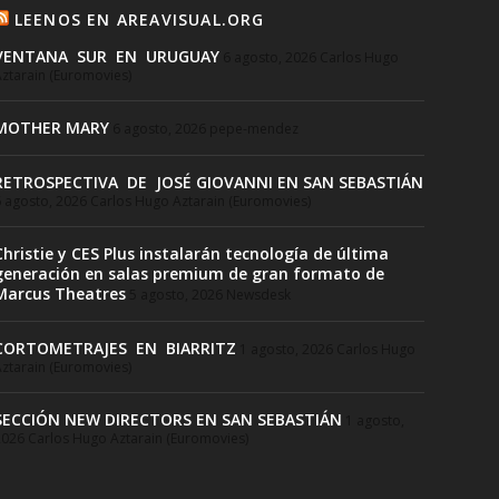
LEENOS EN AREAVISUAL.ORG
VENTANA SUR EN URUGUAY
6 agosto, 2026
Carlos Hugo
ztarain (Euromovies)
MOTHER MARY
6 agosto, 2026
pepe-mendez
RETROSPECTIVA DE JOSÉ GIOVANNI EN SAN SEBASTIÁN
 agosto, 2026
Carlos Hugo Aztarain (Euromovies)
Christie y CES Plus instalarán tecnología de última
generación en salas premium de gran formato de
Marcus Theatres
5 agosto, 2026
Newsdesk
CORTOMETRAJES EN BIARRITZ
1 agosto, 2026
Carlos Hugo
ztarain (Euromovies)
SECCIÓN NEW DIRECTORS EN SAN SEBASTIÁN
1 agosto,
2026
Carlos Hugo Aztarain (Euromovies)