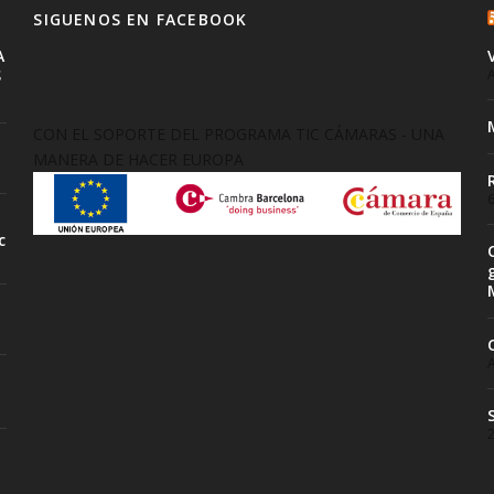
SIGUENOS EN FACEBOOK
A
S
A
CON EL SOPORTE DEL PROGRAMA TIC CÁMARAS - UNA
MANERA DE HACER EUROPA
6
c
A