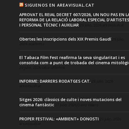
SIGUENOS EN AREAVISUAL.CAT
APROVAT EL REIAL DECRET 607/2026, UN NOU PAS EN L
REFORMA DE LA RELACIÓ LABORAL ESPECIAL D’ARTISTE
I PERSONAL TÈCNIC I AUXILIAR
29 julio, 2026
areavisualcat
Obertes les inscripcions dels XIX Premis Gaudí
29 julio,
2026
academia
El Tabaca Film Fest reafirma la seva singularitat i es
consolida com a punt de trobada del cinema mitològi
29 julio, 2026
tabacafilmfest
INFORME: DARRERS RODATGES CAT.
28 julio, 2026
areavisualcat
Sitges 2026: clàssics de culte i noves mutacions del
cinema fantàstic
27 julio, 2026
David Valero
PROPER FESTIVAL: «AMBIENT» DONOSTI
23 julio, 2026
areavisualcat