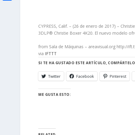
i
h
o
C
e
t
a
o
o
d
t
t
k
m
CYPRESS, Calif. – (26 de enero de 2017) – Christi
I
e
s
3DLP® Christie Boxer 4K20. El nuevo modelo ofr
p
n
r
A
a
from Sala de Máquinas – areavisual.org http://ift
p
r
via
IFTTT
p
t
SI TE HA GUSTADO ESTE ARTÍCULO, COMPÁRTELO
i
Twitter
Facebook
Pinterest
r
ME GUSTA ESTO:
RELATED