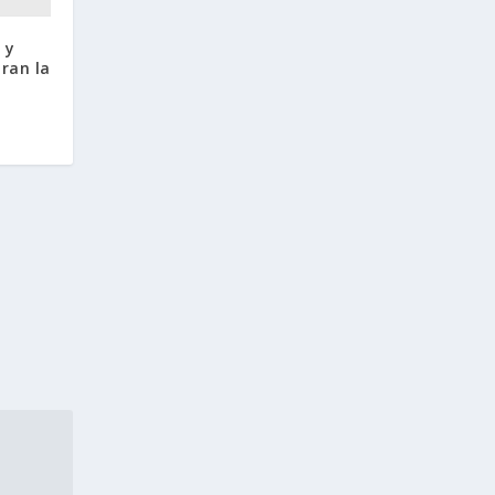
 y
ran la