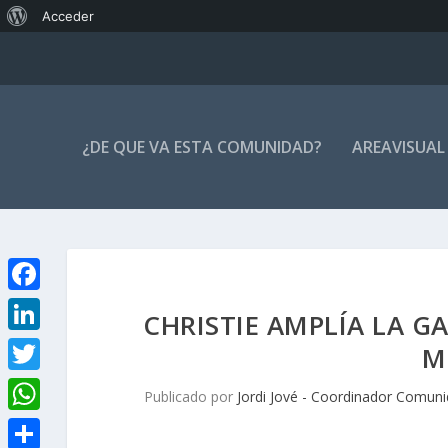
Acerca
Acceder
de
WordPress
¿DE QUE VA ESTA COMUNIDAD?
AREAVISUAL
F
CHRISTIE AMPLÍA LA 
a
L
M
c
i
T
Publicado por
Jordi Jové - Coordinador Comuni
e
n
w
W
b
k