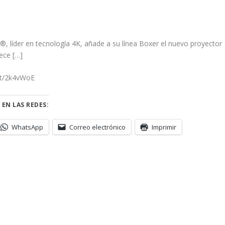
e®, líder en tecnología 4K, añade a su línea Boxer el nuevo proyector
ece […]
.tt/2k4vWoE
 EN LAS REDES:
WhatsApp
Correo electrónico
Imprimir