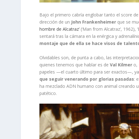
Bajo el primero cabría englobar tanto el score d
dirección de un
John Frankenheimer
que se mue
hombre de Alcatraz’
(‘Man from Alcatraz’, 1962), 
sentará tras la cámara en la enérgica y adrenalín
montaje que de ella se hace visos de talent
Olvidables son, de punta a cabo, las interpretaci
quienes tenemos que hablar es de
Val Kilmer
o, 
papeles —el cuarto último para ser exactos—, y
que seguir venerando por glorias pasadas
: 
ha mezclado ADN humano con animal creando una
patético.