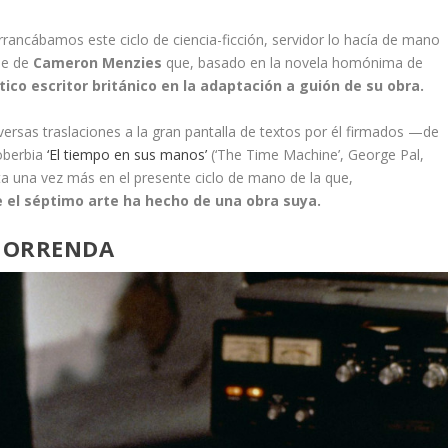
rancábamos este ciclo de ciencia-ficción, servidor lo hacía de mano
me de
Cameron Menzies
que, basado en la novela homónima de
ico escritor británico en la adaptación a guión de su obra.
versas traslaciones a la gran pantalla de textos por él firmados —de
soberbia
‘El tiempo en sus manos’
(‘The Time Machine’, George Pal,
sta una vez más en el presente ciclo de mano de la que,
e el séptimo arte ha hecho de una obra suya.
 HORRENDA