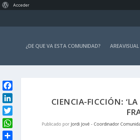
Acerca
Acceder
de
WordPress
¿DE QUE VA ESTA COMUNIDAD?
AREAVISUAL
F
CIENCIA-FICCIÓN: ‘LA
a
L
FR
c
i
T
Publicado por
Jordi Jové - Coordinador Comunid
e
n
w
W
b
k