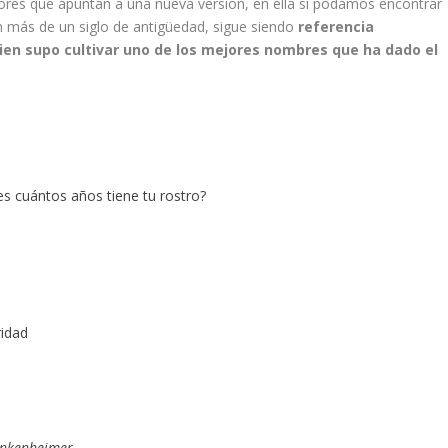
mores que apuntan a una nueva versión, en ella sí podamos encontrar
n más de un siglo de antigüedad, sigue siendo
referencia
bien supo cultivar uno de los mejores nombres que ha dado el
bes cuántos años tiene tu rostro?
ridad
rankenheimer