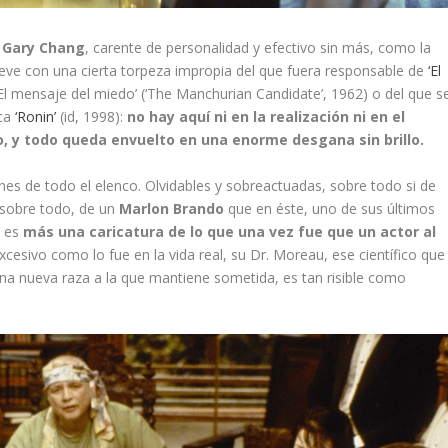
e
Gary Chang
, carente de personalidad y efectivo sin más, como la
ve con una cierta torpeza impropia del que fuera responsable de
‘El
‘El mensaje del miedo’ (‘The Manchurian Candidate’, 1962) o del que s
ica
‘Ronin’
(id, 1998):
no hay aquí ni en la realización ni en el
o, y todo queda envuelto en una enorme desgana sin brillo.
ones de todo el elenco. Olvidables y sobreactuadas, sobre todo si de
sobre todo, de un
Marlon Brando
que en éste, uno de sus últimos
a es
más una caricatura de lo que una vez fue que un actor al
excesivo como lo fue en la vida real, su Dr. Moreau, ese científico que
 nueva raza a la que mantiene sometida, es tan risible como