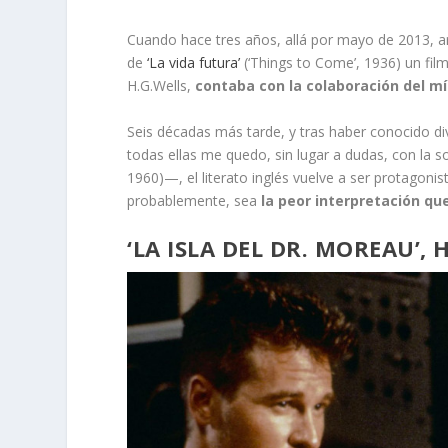
Cuando hace tres años, allá por mayo de 2013, ar
de
‘La vida futura’
(‘Things to Come’, 1936) un fil
H.G.Wells,
contaba con la colaboración del mít
Seis décadas más tarde, y tras haber conocido di
todas ellas me quedo, sin lugar a dudas, con la 
1960)—, el literato inglés vuelve a ser protagoni
probablemente, sea
la peor interpretación qu
‘LA ISLA DEL DR. MOREAU’,