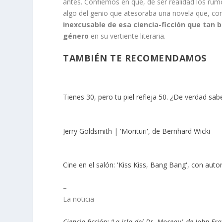
antes. Confiemos en que, de ser realidad los ru
algo del genio que atesoraba una novela que, co
inexcusable de esa ciencia-ficción que tan 
género
en su vertiente literaria.
TAMBIÉN TE RECOMENDAMOS
Tienes 30, pero tu piel refleja 50. ¿De verdad sa
Jerry Goldsmith | 'Morituri', de Bernhard Wicki
Cine en el salón: 'Kiss Kiss, Bang Bang', con auto
–
La noticia
Ciencia-ficción: ‘La isla del Dr. Moreau’, de John F