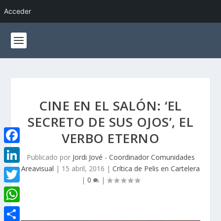
Acceder
CINE EN EL SALÓN: ‘EL
SECRETO DE SUS OJOS’, EL
VERBO ETERNO
F
Publicado por
Jordi Jové - Coordinador Comunidades
a
Areavisual
|
15 abril, 2016
|
Crítica de Pelis en Cartelera
L
|
0
|
c
i
T
e
n
w
W
b
k