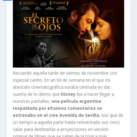
i
h
o
C
e
t
a
o
o
d
t
t
k
m
I
e
s
p
n
r
A
a
p
r
p
t
Recuerdo aquella tarde de viernes de noviembre con
i
especial cariño. En un fin de semana en el que mi
r
atención cinematográfica estaba centrada en dar
cuenta de lo último que
Disney
iba a hacer llegar a
nuestras pantallas,
una película argentina
respaldada por efusivos comentarios se
estrenaba en el cine Avenida de Sevilla
, ese que de
un tiempo a aquella parte había reinventado sus cinco
salas para destinarlas a proyecciones en versión
original de filmes que se salían de la tónica más