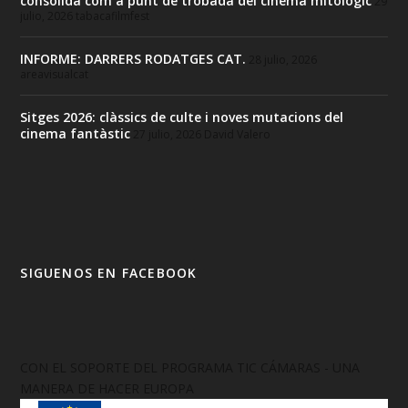
consolida com a punt de trobada del cinema mitològic
29
julio, 2026
tabacafilmfest
INFORME: DARRERS RODATGES CAT.
28 julio, 2026
areavisualcat
Sitges 2026: clàssics de culte i noves mutacions del
cinema fantàstic
27 julio, 2026
David Valero
SIGUENOS EN FACEBOOK
CON EL SOPORTE DEL PROGRAMA TIC CÁMARAS - UNA
MANERA DE HACER EUROPA