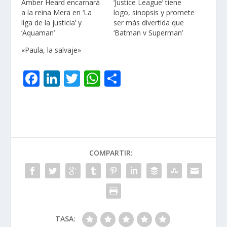
Amber Heard encarnará
‘Justice League’ tiene
a la reina Mera en ‘La
logo, sinopsis y promete
liga de la justicia’ y
ser más divertida que
‘Aquaman’
‘Batman v Superman’
«Paula, la salvaje»
F
Li
T
W
C
ac
n
w
h
o
e
k
itt
at
m
b
e
er
s
p
o
dI
A
ar
COMPARTIR:
o
n
p
ti
k
p
r
TASA: