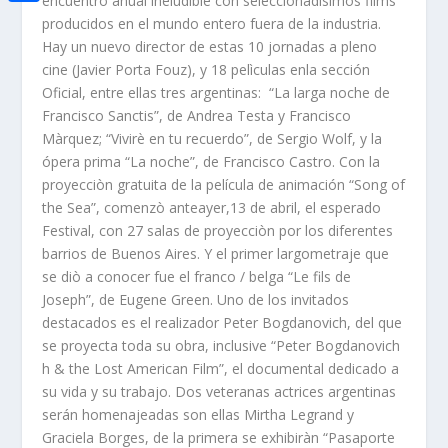
encuentro anual ineludible con seleccionadísimos films
i
h
o
C
producidos en el mundo entero fuera de la industria.
e
t
a
Hay un nuevo director de estas 10 jornadas a pleno
o
o
d
t
cine (Javier Porta Fouz), y 18 pelìculas enla sección
t
k
m
I
Oficial, entre ellas tres argentinas: “La larga noche de
e
s
p
Francisco Sanctis”, de Andrea Testa y Francisco
n
r
A
Màrquez; “Vivirè en tu recuerdo”, de Sergio Wolf, y la
a
ópera prima “La noche”, de Francisco Castro. Con la
p
r
proyecciòn gratuita de la película de animación “Song of
p
the Sea”, comenzò anteayer,13 de abril, el esperado
t
Festival, con 27 salas de proyecciòn por los diferentes
i
barrios de Buenos Aires. Y el primer largometraje que
r
se diò a conocer fue el franco / belga “Le fils de
Joseph”, de Eugene Green. Uno de los invitados
destacados es el realizador Peter Bogdanovich, del que
se proyecta toda su obra, inclusive “Peter Bogdanovich
h & the Lost American Film”, el documental dedicado a
su vida y su trabajo. Dos veteranas actrices argentinas
serán homenajeadas son ellas Mirtha Legrand y
Graciela Borges, de la primera se exhibiràn “Pasaporte