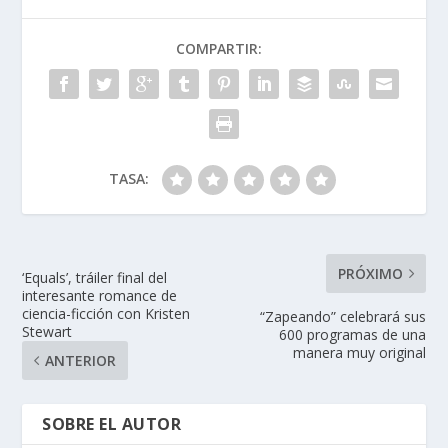
o
dI
A
ar
COMPARTIR:
o
n
p
ti
k
p
r
TASA:
PRÓXIMO
‘Equals’, tráiler final del
interesante romance de
ciencia-ficción con Kristen
“Zapeando” celebrará sus
Stewart
600 programas de una
manera muy original
ANTERIOR
SOBRE EL AUTOR