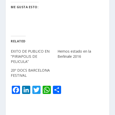
ME GUSTA ESTO:
RELATED
EXITO DE PUBLICO EN
Hemos estado en la
“PIRIAPOLIS DE
Berlinale 2016
PELICULA”
20º DOCS BARCELONA
FESTIVAL
F
Li
T
W
C
ac
n
w
h
o
e
k
itt
at
m
b
e
er
s
p