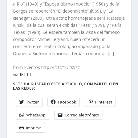
a Río” (1948) y “Esposa último modelo” (1950) y de la
Borges se repondràn “El dependiente” (l969), y “La
ciènaga” (2000). Otra actriz homenajeada serà Natassja
Kinski, de la cual seràn exhibidas “Tess”(1979), y “Parìs,
Texas” (1984). Se espera tambièn la visita del famoso
compositor Michel Legrand, quièn ofrecerà un
concierto en el teatro Colòn, acompañado por la
Orquesta Sinfònica Nacional, temas conocidos […]
from Eventos http://ift.tt/1U2kVzz
via
IFTTT
SI TE HA GUSTADO ESTE ARTÍCULO, COMPÁRTELO EN
LAS REDES:
Twitter
Facebook
Pinterest
WhatsApp
Correo electrónico
Imprimir