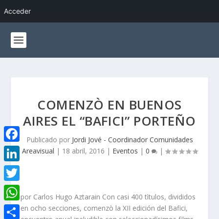
Acceder
COMENZÒ EN BUENOS
AIRES EL “BAFICI” PORTEÑO
Publicado por
Jordi Jové - Coordinador Comunidades
F
Areavisual
|
18 abril, 2016
|
Eventos
|
0
|
a
L
c
i
T
e
por Carlos Hugo Aztarain Con casi 400 tìtulos, divididos
n
w
W
en ocho secciones, comenzò la XII edición del Bafici,
b
k