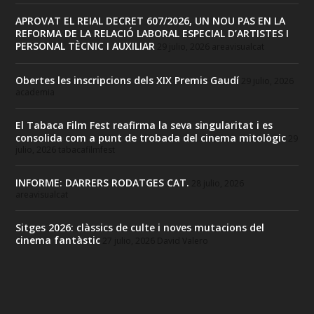
APROVAT EL REIAL DECRET 607/2026, UN NOU PAS EN LA
REFORMA DE LA RELACIÓ LABORAL ESPECIAL D’ARTISTES I
PERSONAL TÈCNIC I AUXILIAR
29 julio, 2026
areavisualcat
Obertes les inscripcions dels XIX Premis Gaudí
29 julio, 2026
academia
El Tabaca Film Fest reafirma la seva singularitat i es
consolida com a punt de trobada del cinema mitològic
29
julio, 2026
tabacafilmfest
INFORME: DARRERS RODATGES CAT.
28 julio, 2026
areavisualcat
Sitges 2026: clàssics de culte i noves mutacions del
cinema fantàstic
27 julio, 2026
David Valero