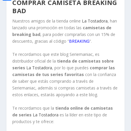
i
COMPRAR CAMISETA BREAKING
h
o
C
e
BAD
t
a
o
o
d
t
Nuestros amigos de la tienda online
La Tostadora
, han
t
k
m
I
lanzado una promoción en todas las
camisetas de
e
s
p
breaking bad
, para poder comprarlas con un 15% de
n
r
A
descuento, gracias al código “
BREAKING
“.
a
p
r
Te recordamos que este blog Seriemaniac, es
p
distribuidor oficial de la
tienda de camisetas sobre
t
series
La Tostadora
, por lo que puedes
comprar las
i
camisetas de tus series favoritas
con la confianza
r
de saber que estás comprando a través de
Seriemaniac, además si compras camisetas a través de
estos enlaces, estarás apoyando a este blog.
Te recordamos que la
tienda online de camisetas
de series
La Tostadora
es la líder en este tipo de
productos y te ofrece: