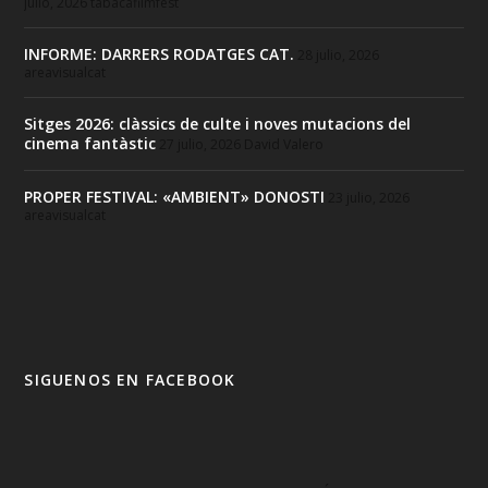
julio, 2026
tabacafilmfest
INFORME: DARRERS RODATGES CAT.
28 julio, 2026
areavisualcat
Sitges 2026: clàssics de culte i noves mutacions del
cinema fantàstic
27 julio, 2026
David Valero
PROPER FESTIVAL: «AMBIENT» DONOSTI
23 julio, 2026
areavisualcat
SIGUENOS EN FACEBOOK