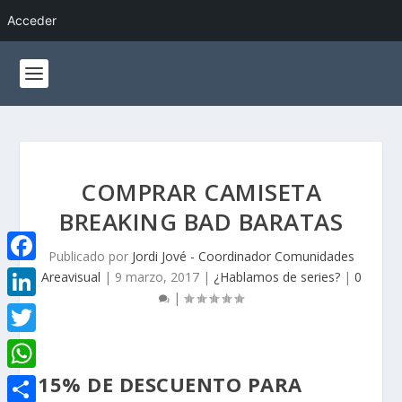
Acceder
COMPRAR CAMISETA
BREAKING BAD BARATAS
Publicado por
Jordi Jové - Coordinador Comunidades
F
Areavisual
|
9 marzo, 2017
|
¿Hablamos de series?
|
0
|
a
L
c
i
T
e
n
w
15% DE DESCUENTO PARA
W
b
k