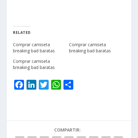
RELATED
Comprar camiseta
Comprar camiseta
breaking bad baratas
breaking bad baratas
Comprar camiseta
breaking bad baratas
F
Li
T
W
C
ac
n
w
h
o
e
k
itt
at
m
b
e
er
s
p
o
dI
A
ar
COMPARTIR:
o
n
p
ti