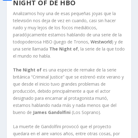
i
NIGHT OF DE HBO
h
o
C
e
t
a
Analizamos hoy una de esas pequeñas joyas que la
o
o
d
t
televisión nos deja de vez en cuando, casi sin hacer
t
k
m
I
ruido y muy lejos de los focos mediáticos,
e
s
paradójicamente estamos hablando de una serie de la
p
n
r
todopoderosa HBO (Juego de Tronos,
Westworld
) y de
A
a
una serie llamada
The Night of
, la serie de la que todo
p
r
el mundo
no
habla.
p
t
The Night of
es una especie de remake de la serie
i
británica “Criminal Justice” que se estrenó este verano y
que desde el inicio tuvo grandes problemas de
r
producción, debido principalmente a que el actor
designado para encarnar al protagonista murió,
estamos hablando nada más y nada menos que del
bueno de
James Gandolfini
(Los Soprano).
La muerte de Gandolfini provocó que el proyecto
quedara en el aire varios años, entre otras cosas, por