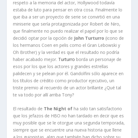
respeto a la memoria del actor, Hollywood todavía
estaba de luto para pensar en otra cosa. Finalmente lo
que iba a ser un proyecto de serie se convirtió en una
miniserie que sería protagonizada por Robert de Niro,
que finalmente no puedo realizar el papel por lo que se
decidió optar por la opción de
John Turturro
(icono de
los hermanos Coen en pelis como el Gran Lebowski y
Oh Brother) y la verdad es que el resultado no podría
haber acabado mejor.
Turturro
borda un personaje de
esos por los que los actores y grandes estrellas
palidecen y se pelean por él. Gandolfini sólo aparece en
los títulos de crédito como productor ejecutivo, un
triste premio al recuerdo de un actor brillante ¿Qué tal
te va todo por allí arriba Tony?
El resultado de
The Night of
ha sido tan satisfactorio
que los jefazos de HBO no han tardado en decir que es
muy posible que se le otorgue una segunda temporada,
siempre que se encuentre una nueva historia que llene
a los guionistas, algo que también han dicho sobre su