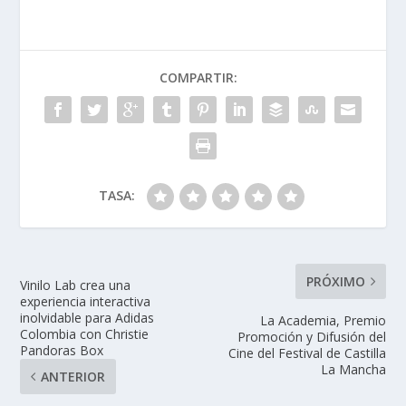
e
k
itt
at
m
b
e
er
s
p
o
dI
A
ar
COMPARTIR:
o
n
p
ti
k
p
r
TASA:
PRÓXIMO
Vinilo Lab crea una
experiencia interactiva
inolvidable para Adidas
La Academia, Premio
Colombia con Christie
Promoción y Difusión del
Pandoras Box
Cine del Festival de Castilla
La Mancha
ANTERIOR