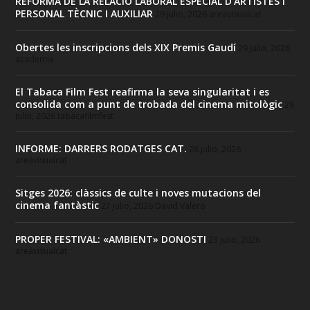
REFORMA DE LA RELACIÓ LABORAL ESPECIAL D’ARTISTES I
PERSONAL TÈCNIC I AUXILIAR
29 julio, 2026
areavisualcat
Obertes les inscripcions dels XIX Premis Gaudí
29 julio, 2026
academia
El Tabaca Film Fest reafirma la seva singularitat i es
consolida com a punt de trobada del cinema mitològic
29
julio, 2026
tabacafilmfest
INFORME: DARRERS RODATGES CAT.
28 julio, 2026
areavisualcat
Sitges 2026: clàssics de culte i noves mutacions del
cinema fantàstic
27 julio, 2026
David Valero
PROPER FESTIVAL: «AMBIENT» DONOSTI
23 julio, 2026
areavisualcat