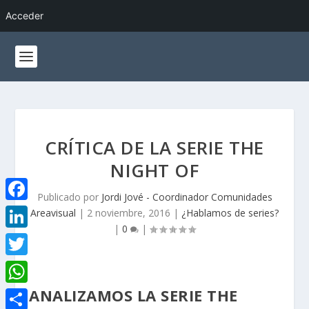
Acceder
CRÍTICA DE LA SERIE THE
NIGHT OF
Publicado por
Jordi Jové - Coordinador Comunidades
F
Areavisual
|
2 noviembre, 2016
|
¿Hablamos de series?
|
0
|
a
L
c
i
T
e
n
w
ANALIZAMOS LA SERIE THE
W
b
k