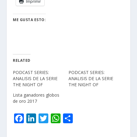
Imprimir
ME GUSTA ESTO:
RELATED
PODCAST SERIES:
PODCAST SERIES:
ANALISIS DE LA SERIE
ANALISIS DE LA SERIE
THE NIGHT OF
THE NIGHT OF
Lista ganadores globos
de oro 2017
F
Li
T
W
C
ac
n
w
h
o