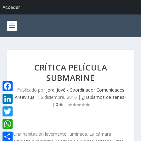
Acceder
CRÍTICA PELÍCULA
SUBMARINE
Publicado por
Jordi Jové - Coordinador Comunidades
F
Areavisual
|
6 diciembre, 2016
|
¿Hablamos de series?
|
0
|
a
L
c
i
T
e
n
w
W
Una habitación levemente iluminada. La cámara
b
k