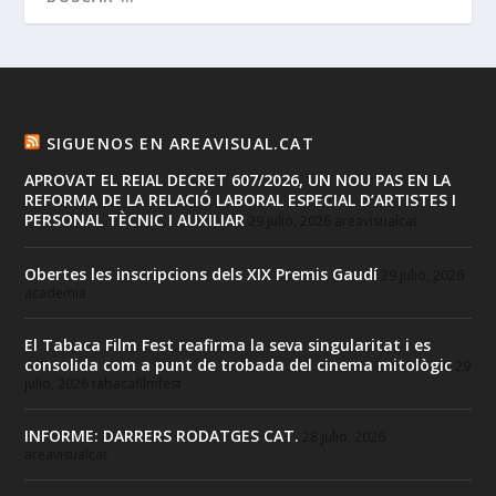
SIGUENOS EN AREAVISUAL.CAT
APROVAT EL REIAL DECRET 607/2026, UN NOU PAS EN LA
REFORMA DE LA RELACIÓ LABORAL ESPECIAL D’ARTISTES I
PERSONAL TÈCNIC I AUXILIAR
29 julio, 2026
areavisualcat
Obertes les inscripcions dels XIX Premis Gaudí
29 julio, 2026
academia
El Tabaca Film Fest reafirma la seva singularitat i es
consolida com a punt de trobada del cinema mitològic
29
julio, 2026
tabacafilmfest
INFORME: DARRERS RODATGES CAT.
28 julio, 2026
areavisualcat