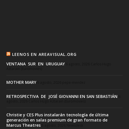
LEENOS EN AREAVISUAL.ORG
VENTANA SUR EN URUGUAY
6 agosto, 2026
Carlos Hugo
Aztarain (Euromovies)
MOTHER MARY
6 agosto, 2026
pepe-mendez
RETROSPECTIVA DE JOSÉ GIOVANNI EN SAN SEBASTIÁN
6
agosto, 2026
Carlos Hugo Aztarain (Euromovies)
Christie y CES Plus instalarán tecnología de última
generación en salas premium de gran formato de
Marcus Theatres
5 agosto, 2026
Newsdesk