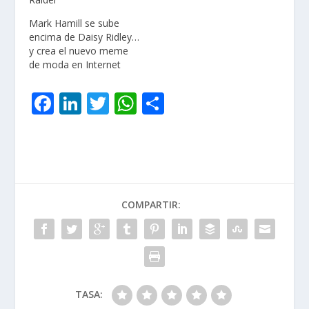
Mark Hamill se sube
encima de Daisy Ridley…
y crea el nuevo meme
de moda en Internet
F
Li
T
W
C
ac
n
w
h
o
e
k
itt
at
m
b
e
er
s
p
o
dI
A
ar
COMPARTIR:
o
n
p
ti
k
p
r
TASA: