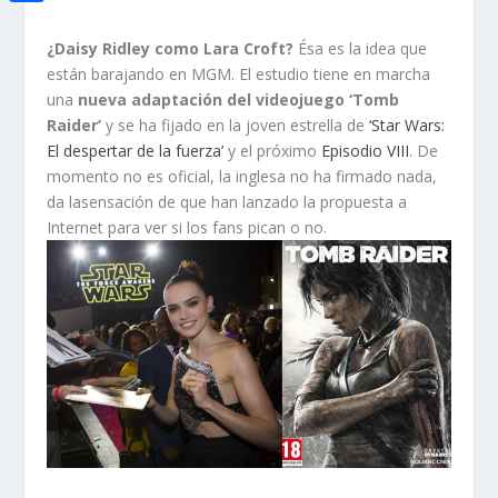
i
h
o
C
e
t
a
¿Daisy Ridley como Lara Croft?
Ésa es la idea que
o
o
d
t
están barajando en MGM. El estudio tiene en marcha
t
k
m
I
una
nueva adaptación del videojuego ‘Tomb
e
s
Raider’
y se ha fijado en la joven estrella de
‘Star Wars:
p
n
r
El despertar de la fuerza’
y el próximo
Episodio VIII
. De
A
a
momento no es oficial, la inglesa no ha firmado nada,
p
r
da lasensación de que han lanzado la propuesta a
p
Internet para ver si los fans pican o no.
t
i
r