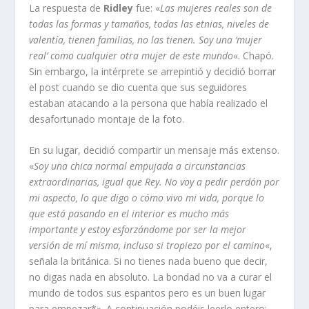
La respuesta de
Ridley
fue: «
Las mujeres reales son de
todas las formas y tamaños, todas las etnias, niveles de
valentía, tienen familias, no las tienen. Soy una ‘mujer
real’ como cualquier otra mujer de este mundo
«. Chapó.
Sin embargo, la intérprete se arrepintió y decidió borrar
el post cuando se dio cuenta que sus seguidores
estaban atacando a la persona que había realizado el
desafortunado montaje de la foto.
En su lugar, decidió compartir un mensaje más extenso.
«
Soy una chica normal empujada a circunstancias
extraordinarias, igual que Rey. No voy a pedir perdón por
mi aspecto, lo que digo o cómo vivo mi vida, porque lo
que está pasando en el interior es mucho más
importante y estoy esforzándome por ser la mejor
versión de mí misma, incluso si tropiezo por el camino
«,
señala la británica. Si no tienes nada bueno que decir,
no digas nada en absoluto. La bondad no va a curar el
mundo de todos sus espantos pero es un buen lugar
para empezar*». A continuación podéis leerlo entero: