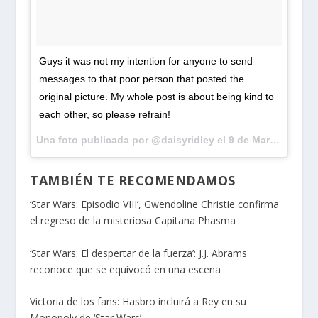
Guys it was not my intention for anyone to send
messages to that poor person that posted the
original picture. My whole post is about being kind to
each other, so please refrain!
Una foto publicada por @daisyridley el
9 de Mar de 2016 a la(s) 1:13 PST
TAMBIÉN TE RECOMENDAMOS
‘Star Wars: Episodio VIII’, Gwendoline Christie confirma
el regreso de la misteriosa Capitana Phasma
‘Star Wars: El despertar de la fuerza’: J.J. Abrams
reconoce que se equivocó en una escena
Victoria de los fans: Hasbro incluirá a Rey en su
Monopoly de ‘Star Wars’