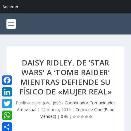
Acceder
DAISY RIDLEY, DE ‘STAR
WARS’ A ‘TOMB RAIDER’
MIENTRAS DEFIENDE SU
FÍSICO DE «MUJER REAL»
F
a
L
Publicado por
Jordi Jové - Coordinador Comunidades
c
Areavisual
|
12 marzo, 2016
|
Crítica de Cine (Pepe
i
T
Méndez)
|
0
|
e
n
w
W
b
k