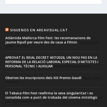
SIGUENOS EN AREAVISUAL.CAT
Atlàntida Mallorca Film Fest: les recomanacions de
Jaume Ripoll per veure des de casa a Filmin
7 agosto, 2026
Guillem Thorson
APROVAT EL REIAL DECRET 607/2026, UN NOU PAS EN LA
REFORMA DE LA RELACIÓ LABORAL ESPECIAL D’ARTISTES I
PERSONAL TÈCNIC I AUXILIAR
29 julio, 2026
areavisualcat
Obertes les inscripcions dels XIX Premis Gaudí
29 julio, 2026
academia
El Tabaca Film Fest reafirma la seva singularitat i es
consolida com a punt de trobada del cinema mitològic
29
julio, 2026
tabacafilmfest