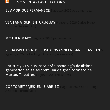
LEENOS EN AREAVISUAL.ORG
EL AMOR QUE PERMANECE
8 agosto, 2026
pepe-mendez
VENTANA SUR EN URUGUAY
6 agosto, 2026
Carlos Hugo
Aztarain (Euromovies)
MOTHER MARY
6 agosto, 2026
pepe-mendez
RETROSPECTIVA DE JOSÉ GIOVANNI EN SAN SEBASTIÁN
6
agosto, 2026
Carlos Hugo Aztarain (Euromovies)
Christie y CES Plus instalarán tecnología de última
generación en salas premium de gran formato de
Marcus Theatres
5 agosto, 2026
Newsdesk
CORTOMETRAJES EN BIARRITZ
1 agosto, 2026
Carlos Hugo
Aztarain (Euromovies)