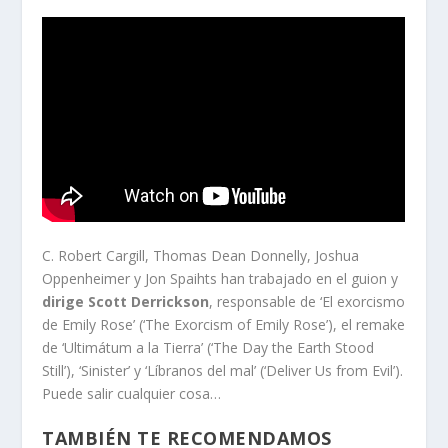
C. Robert Cargill, Thomas Dean Donnelly, Joshua
Oppenheimer y Jon Spaihts han trabajado en el guion y
dirige Scott Derrickson
, responsable de ‘El exorcismo
de Emily Rose’ (‘The Exorcism of Emily Rose’), el remake
de ‘Ultimátum a la Tierra’ (‘The Day the Earth Stood
Still’), ‘Sinister’ y ‘Líbranos del mal’ (‘Deliver Us from Evil’).
Puede salir cualquier cosa…
TAMBIÉN TE RECOMENDAMOS