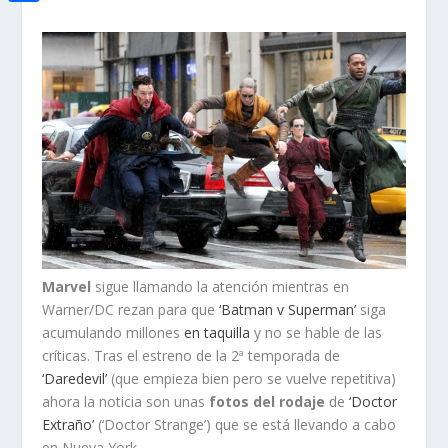
i
h
o
C
e
t
a
o
o
d
t
t
k
m
I
e
s
p
n
r
A
a
p
r
p
t
i
r
Marvel
sigue llamando la atención mientras en
Warner/DC rezan para que
‘Batman v Superman’
siga
acumulando millones
en taquilla
y no se hable de las
críticas. Tras el estreno de la 2ª temporada de
‘Daredevil’
(que empieza bien pero se vuelve repetitiva)
ahora la noticia son unas
fotos del rodaje
de
‘Doctor
Extraño’
(‘Doctor Strange’) que se está llevando a cabo
en Nueva York.