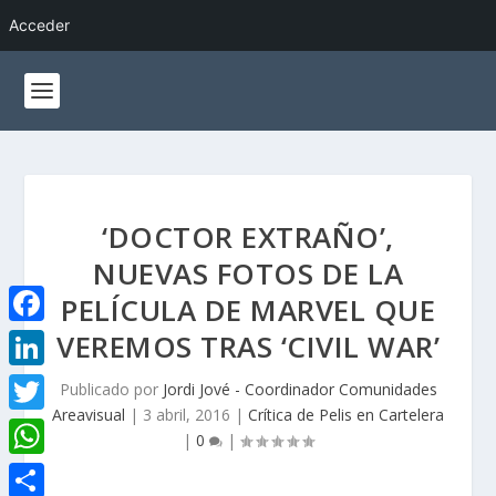
Acceder
‘DOCTOR EXTRAÑO’,
NUEVAS FOTOS DE LA
PELÍCULA DE MARVEL QUE
VEREMOS TRAS ‘CIVIL WAR’
F
a
L
Publicado por
Jordi Jové - Coordinador Comunidades
c
Areavisual
|
3 abril, 2016
|
Crítica de Pelis en Cartelera
i
T
|
0
|
e
n
w
W
b
k