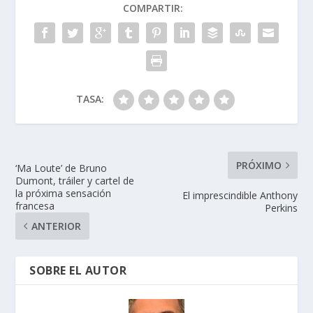
COMPARTIR:
o
n
p
ti
k
p
r
TASA:
PRÓXIMO
‘Ma Loute’ de Bruno
Dumont, tráiler y cartel de
la próxima sensación
El imprescindible Anthony
francesa
Perkins
ANTERIOR
SOBRE EL AUTOR