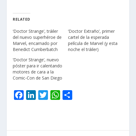
RELATED
‘Doctor Strange’, tráiler
‘Doctor Extraño’, primer
del nuevo superhéroe de
cartel de la esperada
Marvel, encarnado por
película de Marvel (y esta
Benedict Cumberbatch
noche el tráiler)
‘Doctor Strange’, nuevo
póster para ir calentando
motores de cara a la
Comic-Con de San Diego
F
Li
T
W
C
ac
n
w
h
o
e
k
itt
at
m
b
e
er
s
p
o
dI
A
ar