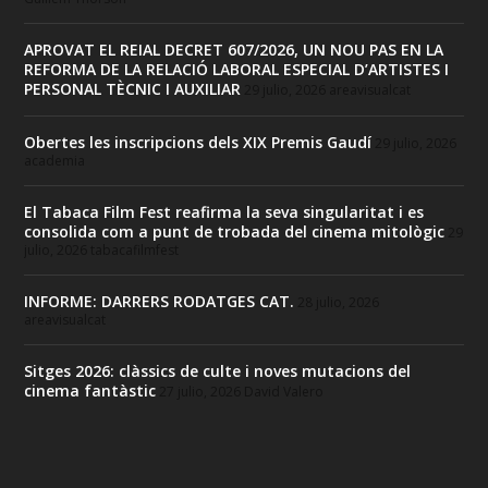
APROVAT EL REIAL DECRET 607/2026, UN NOU PAS EN LA
REFORMA DE LA RELACIÓ LABORAL ESPECIAL D’ARTISTES I
PERSONAL TÈCNIC I AUXILIAR
29 julio, 2026
areavisualcat
Obertes les inscripcions dels XIX Premis Gaudí
29 julio, 2026
academia
El Tabaca Film Fest reafirma la seva singularitat i es
consolida com a punt de trobada del cinema mitològic
29
julio, 2026
tabacafilmfest
INFORME: DARRERS RODATGES CAT.
28 julio, 2026
areavisualcat
Sitges 2026: clàssics de culte i noves mutacions del
cinema fantàstic
27 julio, 2026
David Valero