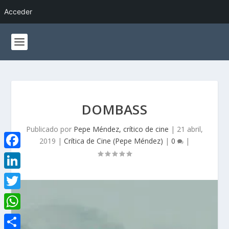
Acceder
DOMBASS
Publicado por
Pepe Méndez, crítico de cine
|
21 abril,
2019
|
Crítica de Cine (Pepe Méndez)
|
0
|
F
a
L
c
i
T
e
n
w
W
b
k