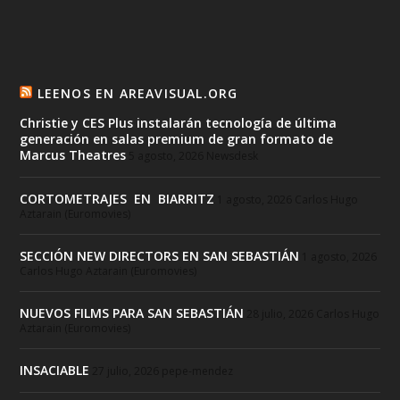
LEENOS EN AREAVISUAL.ORG
Christie y CES Plus instalarán tecnología de última
generación en salas premium de gran formato de
Marcus Theatres
5 agosto, 2026
Newsdesk
CORTOMETRAJES EN BIARRITZ
1 agosto, 2026
Carlos Hugo
Aztarain (Euromovies)
SECCIÓN NEW DIRECTORS EN SAN SEBASTIÁN
1 agosto, 2026
Carlos Hugo Aztarain (Euromovies)
NUEVOS FILMS PARA SAN SEBASTIÁN
28 julio, 2026
Carlos Hugo
Aztarain (Euromovies)
INSACIABLE
27 julio, 2026
pepe-mendez