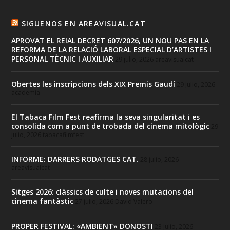
SIGUENOS EN AREAVISUAL.CAT
APROVAT EL REIAL DECRET 607/2026, UN NOU PAS EN LA
REFORMA DE LA RELACIÓ LABORAL ESPECIAL D’ARTISTES I
PERSONAL TÈCNIC I AUXILIAR
29 julio, 2026
areavisualcat
Obertes les inscripcions dels XIX Premis Gaudí
29 julio, 2026
academia
El Tabaca Film Fest reafirma la seva singularitat i es
consolida com a punt de trobada del cinema mitològic
29
julio, 2026
tabacafilmfest
INFORME: DARRERS RODATGES CAT.
28 julio, 2026
areavisualcat
Sitges 2026: clàssics de culte i noves mutacions del
cinema fantàstic
27 julio, 2026
David Valero
PROPER FESTIVAL: «AMBIENT» DONOSTI
23 julio, 2026