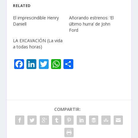
RELATED
El imprescindible Henry
Añorando estrenos: ‘El
Daniell
último hurra’ de John
Ford
LA EXCAVACIÓN (La vida
a todas horas)
F
Li
T
W
C
ac
n
w
h
o
e
k
itt
at
m
b
e
er
s
p
o
dI
A
ar
COMPARTIR:
o
n
p
ti
k
p
r