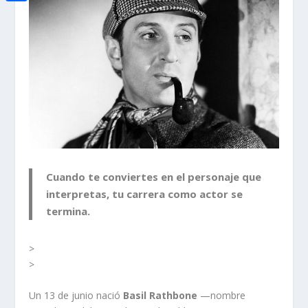
i
h
o
C
e
t
a
o
o
d
t
t
k
m
I
e
s
p
n
r
A
a
p
r
p
t
i
Cuando te conviertes en el personaje que
r
interpretas, tu carrera como actor se
termina.
>
>
Un 13 de junio nació
Basil Rathbone
—nombre