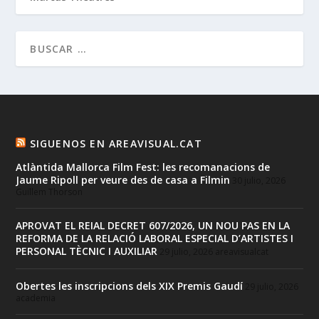
SIGUENOS EN AREAVISUAL.CAT
Atlàntida Mallorca Film Fest: les recomanacions de
Jaume Ripoll per veure des de casa a Filmin
30 julio, 2026
Guillem Thorson
APROVAT EL REIAL DECRET 607/2026, UN NOU PAS EN LA
REFORMA DE LA RELACIÓ LABORAL ESPECIAL D’ARTISTES I
PERSONAL TÈCNIC I AUXILIAR
29 julio, 2026
areavisualcat
Obertes les inscripcions dels XIX Premis Gaudí
29 julio, 2026
academia