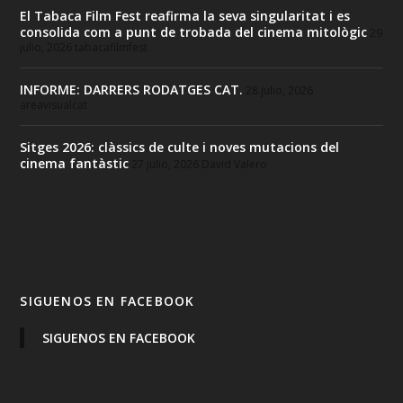
El Tabaca Film Fest reafirma la seva singularitat i es
consolida com a punt de trobada del cinema mitològic
29
julio, 2026
tabacafilmfest
INFORME: DARRERS RODATGES CAT.
28 julio, 2026
areavisualcat
Sitges 2026: clàssics de culte i noves mutacions del
cinema fantàstic
27 julio, 2026
David Valero
SIGUENOS EN FACEBOOK
SIGUENOS EN FACEBOOK