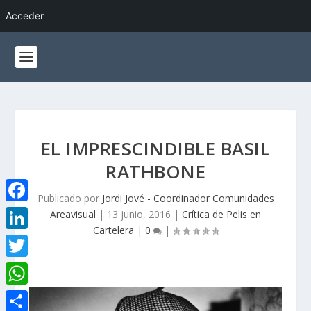
Acceder
EL IMPRESCINDIBLE BASIL
RATHBONE
Publicado por
Jordi Jové - Coordinador Comunidades
F
Areavisual
|
13 junio, 2016
|
Crítica de Pelis en
Cartelera
|
0
|
a
L
c
i
T
e
n
w
W
b
k