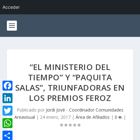
Acceder
“EL MINISTERIO DEL
TIEMPO” Y “PAQUITA
SALAS”, TRIUNFADORAS EN
LOS PREMIOS FEROZ
F
a
L
Publicado por
Jordi Jové - Coordinador Comunidades
c
Areavisual
|
24 enero, 2017
|
Área de Afiliados
|
0
|
i
T
e
n
w
W
b
k