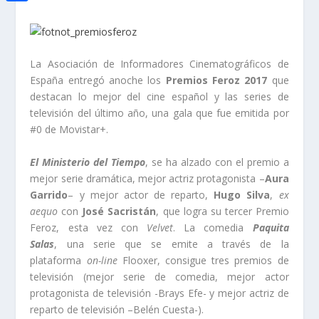
i
h
o
C
e
t
a
o
o
d
t
t
k
m
I
La Asociación de Informadores Cinematográficos de
e
s
España entregó anoche los
Premios Feroz 2017
que
p
n
r
destacan lo mejor del cine español y las series de
A
a
televisión del último año, una gala que fue emitida por
p
r
#0 de Movistar+.
p
t
El Ministerio del Tiempo
, se ha alzado con el premio a
i
mejor serie dramática, mejor actriz protagonista –
Aura
Garrido
– y mejor actor de reparto,
Hugo Silva
,
ex
r
aequo
con
José Sacristán
, que logra su tercer Premio
Feroz, esta vez con
Velvet
. La comedia
Paquita
Salas
, una serie que se emite a través de la
plataforma
on-line
Flooxer, consigue tres premios de
televisión (mejor serie de comedia, mejor actor
protagonista de televisión -Brays Efe- y mejor actriz de
reparto de televisión –Belén Cuesta-).