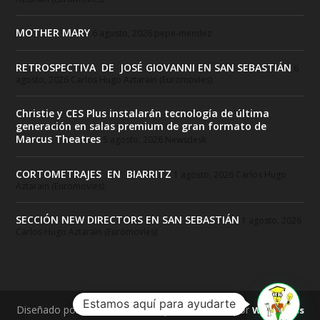
MOTHER MARY
6 agosto, 2026
pepe-mendez
RETROSPECTIVA DE JOSÉ GIOVANNI EN SAN SEBASTIÁN
6
agosto, 2026
Carlos Hugo Aztarain (Euromovies)
Christie y CES Plus instalarán tecnología de última
generación en salas premium de gran formato de
Marcus Theatres
5 agosto, 2026
Newsdesk
CORTOMETRAJES EN BIARRITZ
1 agosto, 2026
Carlos Hugo
Aztarain (Euromovies)
SECCIÓN NEW DIRECTORS EN SAN SEBASTIÁN
1 agosto, 2026
Carlos Hugo Aztarain (Euromovies)
Estamos aquí para ayudarte
Diseñado por
| Desarrollado por
Elegant Themes
WordPress