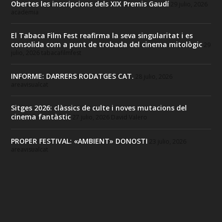
Obertes les inscripcions dels XIX Premis Gaudí
29 julio, 2026
academia
El Tabaca Film Fest reafirma la seva singularitat i es
consolida com a punt de trobada del cinema mitològic
29
julio, 2026
tabacafilmfest
INFORME: DARRERS RODATGES CAT.
28 julio, 2026
areavisualcat
Sitges 2026: clàssics de culte i noves mutacions del
cinema fantàstic
27 julio, 2026
David Valero
PROPER FESTIVAL: «AMBIENT» DONOSTI
23 julio, 2026
areavisualcat