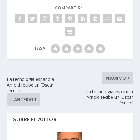
o
dI
A
ar
COMPARTIR:
o
n
p
ti
k
p
r
TASA:
PRÓXIMO
La tecnología española
Arnold recibe un ‘Oscar
técnico’
La tecnología española
Arnold recibe un ‘Oscar
ANTERIOR
técnico’
SOBRE EL AUTOR