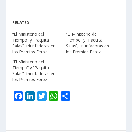
RELATED
“El Ministerio del
“El Ministerio del
Tiempo” y “Paquita
Tiempo” y “Paquita
Salas”, triunfadoras en
Salas”, triunfadoras en
los Premios Feroz
los Premios Feroz
“El Ministerio del
Tiempo” y “Paquita
Salas”, triunfadoras en
los Premios Feroz
F
Li
T
W
C
ac
n
w
h
o
e
k
itt
at
m
b
e
er
s
p