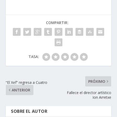
e
k
itt
at
m
b
e
er
s
p
o
dI
A
ar
COMPARTIR:
o
n
p
ti
k
p
r
TASA:
PRÓXIMO
“El Xef” regresa a Cuatro
ANTERIOR
Fallece el director artístico
Ion Arretxe
SOBRE EL AUTOR