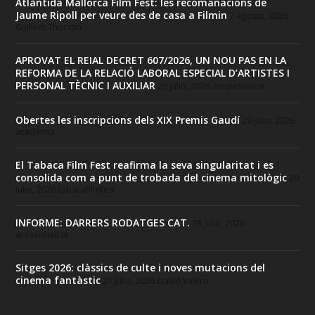
Atlàntida Mallorca Film Fest: les recomanacions de
Jaume Ripoll per veure des de casa a Filmin
7 agosto, 2026
Guillem Thorson
APROVAT EL REIAL DECRET 607/2026, UN NOU PAS EN LA
REFORMA DE LA RELACIÓ LABORAL ESPECIAL D’ARTISTES I
PERSONAL TÈCNIC I AUXILIAR
29 julio, 2026
areavisualcat
Obertes les inscripcions dels XIX Premis Gaudí
29 julio, 2026
academia
El Tabaca Film Fest reafirma la seva singularitat i es
consolida com a punt de trobada del cinema mitològic
29
julio, 2026
tabacafilmfest
INFORME: DARRERS RODATGES CAT.
28 julio, 2026
areavisualcat
Sitges 2026: clàssics de culte i noves mutacions del
cinema fantàstic
27 julio, 2026
David Valero