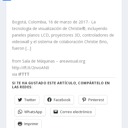
i
h
o
C
e
t
a
o
o
d
t
t
Bogotá, Colombia, 16 de marzo de 2017.- La
k
m
I
e
tecnología de visualización de Christie®, incluyendo
s
p
n
paneles planos LCD, proyectores 3D, controladores de
r
A
a
videowall y el sistema de colaboración Christie Brio,
fueron […]
p
r
p
t
from Sala de Máquinas – areavisual.org
http://ift.tt/2nvoAN0
i
via
IFTTT
r
SI TE HA GUSTADO ESTE ARTÍCULO, COMPÁRTELO EN
LAS REDES:
Twitter
Facebook
Pinterest
WhatsApp
Correo electrónico
Imprimir