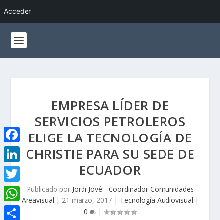
Acceder
EMPRESA LÍDER DE
SERVICIOS PETROLEROS
ELIGE LA TECNOLOGÍA DE
CHRISTIE PARA SU SEDE DE
F
a
ECUADOR
L
c
i
Publicado por
Jordi Jové - Coordinador Comunidades
T
e
Areavisual
|
21 marzo, 2017
|
Tecnología Audiovisual
|
n
w
W
0
|
b
k