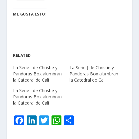
ME GUSTA ESTO:
RELATED
La Serie J de Christie y
La Serie J de Christie y
Pandoras Box alumbran
Pandoras Box alumbran
la Catedral de Cali
la Catedral de Cali
La Serie J de Christie y
Pandoras Box alumbran
la Catedral de Cali
F
Li
T
W
C
ac
n
w
h
o