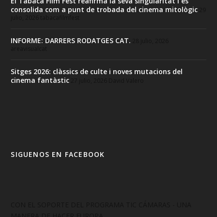
El Tabaca Film Fest reafirma la seva singularitat i es
consolida com a punt de trobada del cinema mitològic
29
julio, 2026
tabacafilmfest
INFORME: DARRERS RODATGES CAT.
28 julio, 2026
areavisualcat
Sitges 2026: clàssics de culte i noves mutacions del
cinema fantàstic
27 julio, 2026
David Valero
SIGUENOS EN FACEBOOK
CON EL SOPORTE DEL PROGRAMA TIC CÁMARAS - UNA
MANERA DE HACER EUROPA