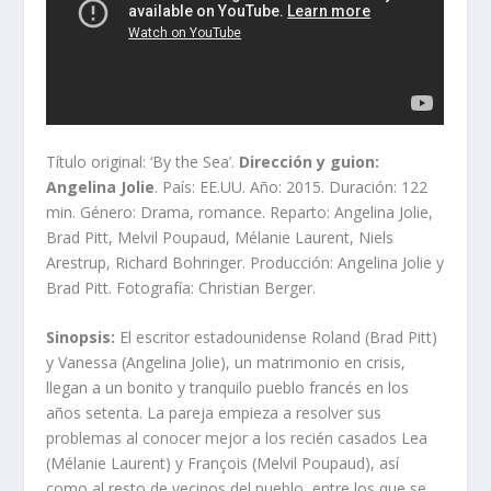
Título original: ‘By the Sea’.
Dirección y guion:
Angelina Jolie
. País: EE.UU. Año: 2015. Duración: 122
min. Género: Drama, romance. Reparto: Angelina Jolie,
Brad Pitt, Melvil Poupaud, Mélanie Laurent, Niels
Arestrup, Richard Bohringer. Producción: Angelina Jolie y
Brad Pitt. Fotografía: Christian Berger.
Sinopsis:
El escritor estadounidense Roland (Brad Pitt)
y Vanessa (Angelina Jolie), un matrimonio en crisis,
llegan a un bonito y tranquilo pueblo francés en los
años setenta. La pareja empieza a resolver sus
problemas al conocer mejor a los recién casados Lea
(Mélanie Laurent) y François (Melvil Poupaud), así
como al resto de vecinos del pueblo, entre los que se