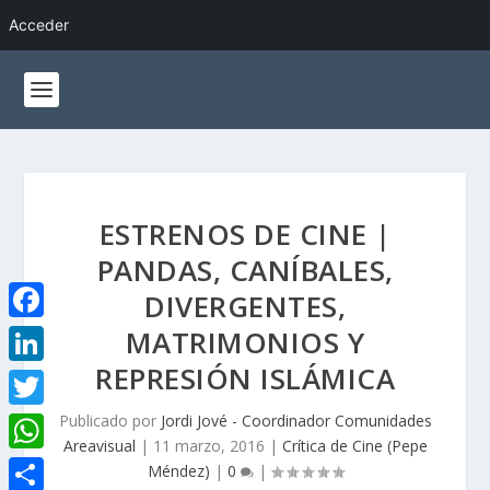
Acceder
ESTRENOS DE CINE |
PANDAS, CANÍBALES,
DIVERGENTES,
MATRIMONIOS Y
F
a
REPRESIÓN ISLÁMICA
L
c
i
Publicado por
Jordi Jové - Coordinador Comunidades
T
e
Areavisual
|
11 marzo, 2016
|
Crítica de Cine (Pepe
n
w
W
Méndez)
|
0
|
b
k