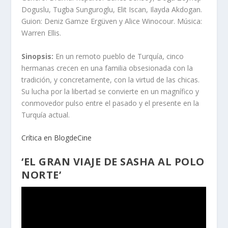
Doguslu, Tugba Sunguroglu, Elit Iscan, Ilayda Akdogan.
Guion: Deniz Gamze Ergüven y Alice Winocour. Música:
Warren Ellis.
Sinopsis:
En un remoto pueblo de Turquía, cinco
hermanas crecen en una familia obsesionada con la
tradición, y concretamente, con la virtud de las chicas.
Su lucha por la libertad se convierte en un magnífico y
conmovedor pulso entre el pasado y el presente en la
Turquía actual.
Crítica en BlogdeCine
‘EL GRAN VIAJE DE SASHA AL POLO
NORTE’