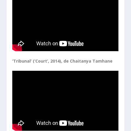
‘Tribunal’ (‘Court’, 2014), de Chaitanya Tamhane