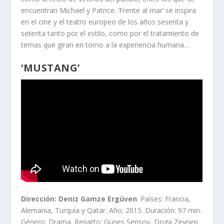
encuentran Michael y Patrice. ‘Frente al mar’ se inspira
en el cine y el teatro europeo de los años sesenta y
setenta tanto por el estilo, como por el tratamiento de
temas que giran en torno a la experiencia humana…
‘MUSTANG’
Dirección: Deniz Gamze Ergüven
. Países: Francia,
Alemania, Turquía y Qatar. Año: 2015. Duración: 97 min.
Género: Drama. Reparto: Günes Sensoy, Doga Zeynep