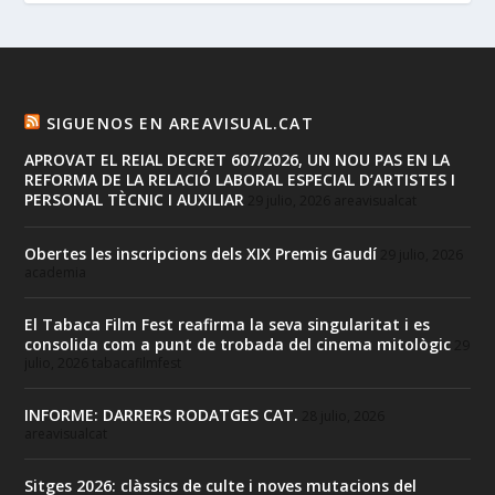
SIGUENOS EN AREAVISUAL.CAT
APROVAT EL REIAL DECRET 607/2026, UN NOU PAS EN LA
REFORMA DE LA RELACIÓ LABORAL ESPECIAL D’ARTISTES I
PERSONAL TÈCNIC I AUXILIAR
29 julio, 2026
areavisualcat
Obertes les inscripcions dels XIX Premis Gaudí
29 julio, 2026
academia
El Tabaca Film Fest reafirma la seva singularitat i es
consolida com a punt de trobada del cinema mitològic
29
julio, 2026
tabacafilmfest
INFORME: DARRERS RODATGES CAT.
28 julio, 2026
areavisualcat
Sitges 2026: clàssics de culte i noves mutacions del