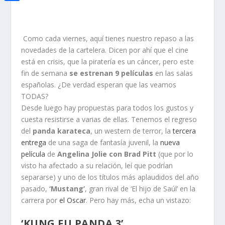
i
h
o
C
e
t
a
o
o
d
t
t
Como cada viernes, aquí tienes nuestro repaso a las
k
m
I
e
novedades de la cartelera. Dicen por ahí que el cine
s
p
n
está en crisis, que la piratería es un cáncer, pero este
r
A
a
fin de semana
se estrenan 9 películas
en las salas
españolas. ¿De verdad esperan que las veamos
p
r
TODAS?
p
t
Desde luego hay propuestas para todos los gustos y
cuesta resistirse a varias de ellas. Tenemos el regreso
i
del
panda karateca
, un western de terror, la
tercera
r
entrega
de una saga de fantasía juvenil, la
nueva
película
de
Angelina Jolie con Brad Pitt
(que por lo
visto ha afectado a su relación, leí que podrían
separarse) y uno de los títulos más aplaudidos del año
pasado,
‘Mustang’
, gran rival de ‘El hijo de Saúl’ en la
carrera por
el Oscar
. Pero hay más, echa un vistazo:
‘KUNG FU PANDA 3’