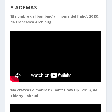
Y ADEMÁS…
‘El nombre del bambino’ (‘Il nome del figlio’, 2015),
de Francesca Archibugi
‘No crezcas o morirás’ (‘Don’t Grow Up’, 2015), de
Thierry Poiraud