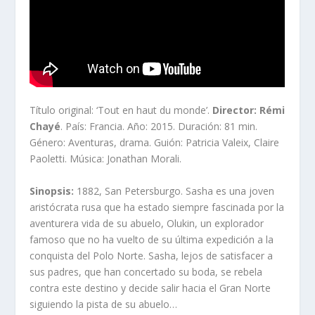
Título original: ‘Tout en haut du monde’.
Director: Rémi
Chayé
. País: Francia. Año: 2015. Duración: 81 min.
Género: Aventuras, drama. Guión: Patricia Valeix, Claire
Paoletti. Música: Jonathan Morali.
Sinopsis:
1882, San Petersburgo. Sasha es una joven
aristócrata rusa que ha estado siempre fascinada por la
aventurera vida de su abuelo, Olukin, un explorador
famoso que no ha vuelto de su última expedición a la
conquista del Polo Norte. Sasha, lejos de satisfacer a
sus padres, que han concertado su boda, se rebela
contra este destino y decide salir hacia el Gran Norte
siguiendo la pista de su abuelo…