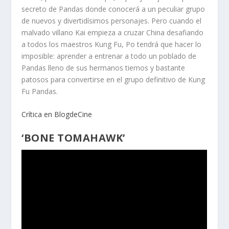
secreto de Pandas donde conocerá a un peculiar grupo
de nuevos y divertidísimos personajes. Pero cuando el
malvado villano Kai empieza a cruzar China desafiando
a todos los maestros Kung Fu, Po tendrá que hacer lo
imposible: aprender a entrenar a todo un poblado de
Pandas lleno de sus hermanos tiernos y bastante
patosos para convertirse en el grupo definitivo de Kung
Fu Pandas.
Crítica en BlogdeCine
‘BONE TOMAHAWK’