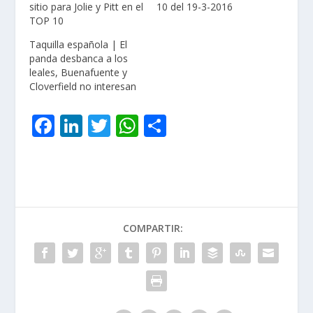
sitio para Jolie y Pitt en el
10 del 19-3-2016
TOP 10
Taquilla española | El
panda desbanca a los
leales, Buenafuente y
Cloverfield no interesan
F
Li
T
W
C
ac
n
w
h
o
e
k
itt
at
m
b
e
er
s
p
o
dI
A
ar
COMPARTIR:
o
n
p
ti
k
p
r