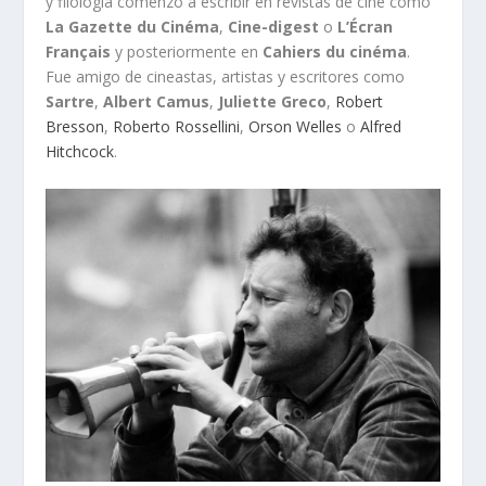
y filología comenzó a escribir en revistas de cine como
La Gazette du Cinéma
,
Cine-digest
o
L’Écran
Français
y posteriormente en
Cahiers du cinéma
.
Fue amigo de cineastas, artistas y escritores como
Sartre
,
Albert Camus
,
Juliette Greco
,
Robert
Bresson
,
Roberto Rossellini
,
Orson Welles
o
Alfred
Hitchcock
.