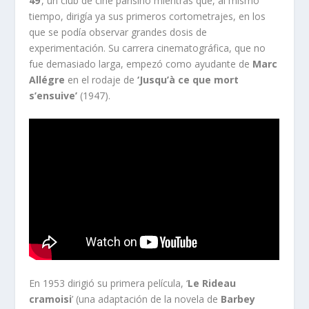
49
‘, un club de cine parisino mientras que, al mismo
tiempo, dirigía ya sus primeros cortometrajes, en los
que se podía observar grandes dosis de
experimentación. Su carrera cinematográfica, que no
fue demasiado larga, empezó como ayudante de
Marc
Allégre
en el rodaje de
‘Jusqu’à ce que mort
s’ensuive’
(1947).
En 1953 dirigió su primera película, ‘
Le Rideau
cramoisi
’ (una adaptación de la novela de
Barbey