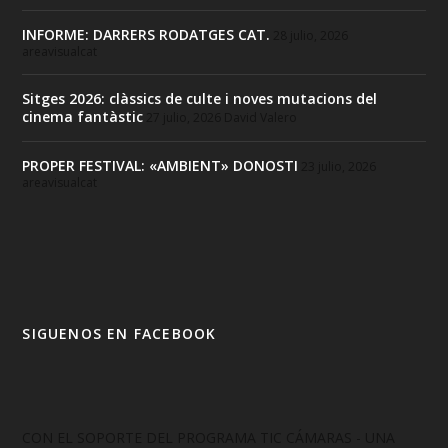
INFORME: DARRERS RODATGES CAT.
28 julio, 2026
areavisualcat
Sitges 2026: clàssics de culte i noves mutacions del
cinema fantàstic
27 julio, 2026
David Valero
PROPER FESTIVAL: «AMBIENT» DONOSTI
23 julio, 2026
areavisualcat
SIGUENOS EN FACEBOOK
CON EL SOPORTE DEL PROGRAMA TIC CÁMARAS - UNA