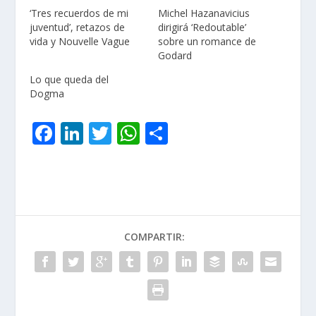
‘Tres recuerdos de mi
Michel Hazanavicius
juventud’, retazos de
dirigirá ‘Redoutable’
vida y Nouvelle Vague
sobre un romance de
Godard
Lo que queda del
Dogma
F
Li
T
W
C
ac
n
w
h
o
e
k
itt
at
m
b
e
er
s
p
o
dI
A
ar
COMPARTIR:
o
n
p
ti
k
p
r