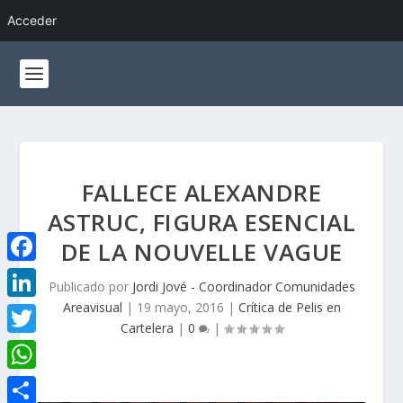
Acceder
FALLECE ALEXANDRE
ASTRUC, FIGURA ESENCIAL
DE LA NOUVELLE VAGUE
F
Publicado por
Jordi Jové - Coordinador Comunidades
a
Areavisual
|
19 mayo, 2016
|
Crítica de Pelis en
L
Cartelera
|
0
|
c
i
T
e
n
w
W
b
k