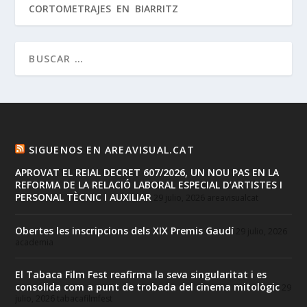
CORTOMETRAJES EN BIARRITZ
SIGUENOS EN AREAVISUAL.CAT
APROVAT EL REIAL DECRET 607/2026, UN NOU PAS EN LA
REFORMA DE LA RELACIÓ LABORAL ESPECIAL D’ARTISTES I
PERSONAL TÈCNIC I AUXILIAR
29 julio, 2026
areavisualcat
Obertes les inscripcions dels XIX Premis Gaudí
29 julio, 2026
academia
El Tabaca Film Fest reafirma la seva singularitat i es
consolida com a punt de trobada del cinema mitològic
29
julio, 2026
tabacafilmfest