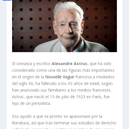
i
h
o
C
e
t
a
o
o
d
t
t
k
m
I
e
s
p
n
r
A
a
p
r
p
t
El cineasta y escritor
Alexandre Astruc
, que ha sido
i
considerado como una de las figuras más importantes
en el origen de la
Nouvelle Vague
francesa a mediados
r
del siglo XX, ha fallecido a los 92 años de edad, según
han anunciado sus familiares a los medios franceses.
Actruc, que nació el 13 de julio de 1923 en París, fue
hijo de un periodista.
Eso ayudó a que se pronto se apasionase por la
literatura, así que tras terminar sus estudios de derecho