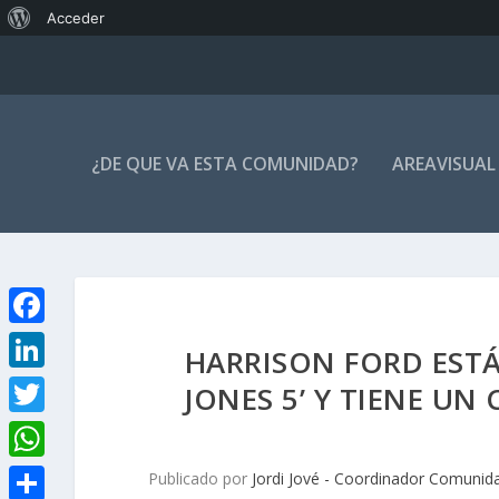
Acerca
Acceder
de
WordPress
¿DE QUE VA ESTA COMUNIDAD?
AREAVISUAL
F
HARRISON FORD EST
a
L
JONES 5’ Y TIENE UN
c
i
T
e
n
w
W
Publicado por
Jordi Jové - Coordinador Comunid
b
k