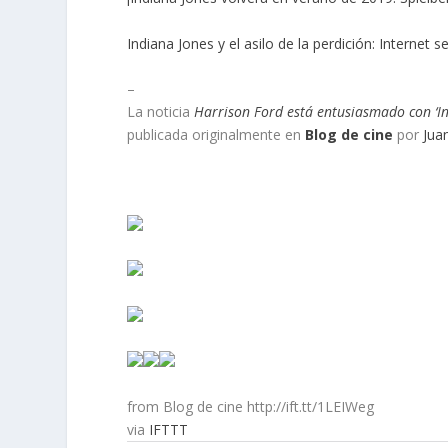
Indiana Jones y el asilo de la perdición: Internet 
–
La noticia
Harrison Ford está entusiasmado con ‘In
publicada originalmente en
Blog de cine
por
Jua
from Blog de cine http://ift.tt/1LEIWeg
via
IFTTT