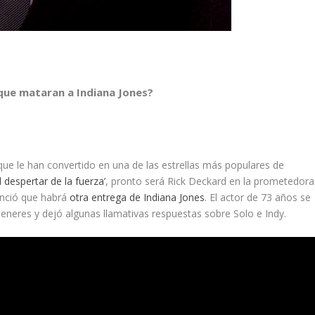
 que mataran a Indiana Jones?
ue le han convertido en una de las estrellas más populares de
l despertar de la fuerza’
, pronto será Rick Deckard en la prometedora
nció que habrá
otra entrega de Indiana Jones
. El actor de 73 años se
neres y dejó algunas llamativas respuestas sobre Solo e Indy.