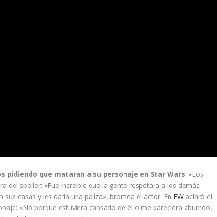
ños pidiendo que mataran a su personaje en Star Wars
: «Los
ra del spoiler: «Fue increíble que la gente respetara a los demás
sus casas y les daría una paliza», bromea el actor. En
EW
aclaró el
onaje: «No porque estuviera cansado de él o me pareciera aburrido,