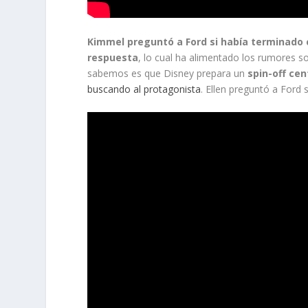
Kimmel preguntó a Ford si había terminado
respuesta
, lo cual ha alimentado los rumores so
sabemos es que Disney prepara un
spin-off cen
buscando al protagonista
. Ellen preguntó a Ford s