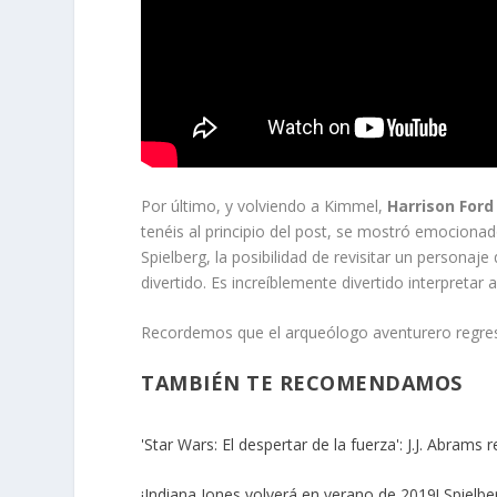
Por último, y volviendo a Kimmel,
Harrison Ford
tenéis al principio del post, se mostró emocionad
Spielberg, la posibilidad de revisitar un personaj
divertido. Es increíblemente divertido interpreta
Recordemos que el arqueólogo aventurero regresa
TAMBIÉN TE RECOMENDAMOS
'Star Wars: El despertar de la fuerza': J.J. Abra
¡Indiana Jones volverá en verano de 2019! Spiel