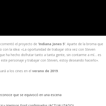
comentó el proyecto de
‘Indiana Jones 5’
. Aparte de la broma que
o con la idea: «La oportunidad de trabajar otra vez con Steven
e que ha hecho disfrutar tanto a tanta gente, sin contarme a mí… es
r a este personaje y trabajar con Steven, estoy deseando hacerlo».
rá a los cines en el
verano de 2019
.
ms reconoce que se equivocó en una escena
berg y Harrison Ford confirmados (ACTUALIZADO)