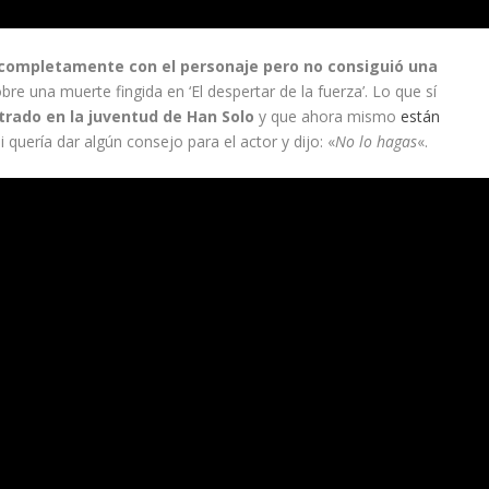
 completamente con el personaje pero no consiguió una
bre una muerte fingida en ‘El despertar de la fuerza’. Lo que sí
trado en la juventud de Han Solo
y que ahora mismo
están
i quería dar algún consejo para el actor y dijo: «
No lo hagas
«.