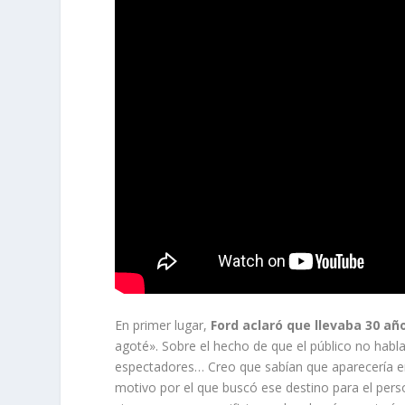
En primer lugar,
Ford aclaró que llevaba 30 a
agoté». Sobre el hecho de que el público no habla
espectadores… Creo que sabían que aparecería en 
motivo por el que buscó ese destino para el pers