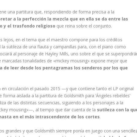
ene una partitura que, respondiendo de forma precisa a la
pretar a la perfección la mezcla que en ella se da entre las
 y el trasfondo religioso
que reina sobre el conjunto.
ás lejos, en el tema que el maestro compone para los créditos
ial la sutileza de una flauta y campanillas para, con el piano como
ociará al personaje de Hayley Mills, uno sobre el que se superpondrá
e marcadas tonalidades de «mickey mousing» expone mejor que
ra de leer desde los pentagramas los senderos por los que
 en circulación el pasado 2015 —y que contiene tanto el LP original
orma aislada a la partitura de Goldsmith para ‘Ángeles rebeldes’
za de las distintas secuencias, siguiendo a los personajes a la
ickey mousing»—, al tiempo que dar cuenta de la
sutileza con la qu
hasta en el más intrascendente de los cortes
.
los grandes y que Goldsmith siempre ponía en juego con una sencille