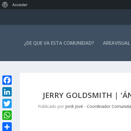
Acerca
Acceder
de
WordPress
¿DE QUE VA ESTA COMUNIDAD?
AREAVISUAL
F
JERRY GOLDSMITH | ‘Á
a
L
Publicado por
Jordi Jové - Coordinador Comunida
c
i
T
e
n
w
W
b
k