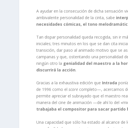
A ayudar en la consecución de dicha sensación vi
ambivalente personalidad de la cinta, sabe
inter
necesidades cómicas, el tono melodramático
Tan dispar personalidad queda recogida, sin ir m
iniciales; tres minutos en los que se dan cita inic
transición, dar paso al animado motivo que se as
campanas y que, ostentando una personalidad d
ningún otro la
genialidad del maestro a la ho
discurrirá la acción
.
Gracias a la exhaustiva edición que
Intrada
ponía
de 1996 como el
score
completo—, acercarnos de f
permite apreciar el subrayado que el maestro reali
manera del cine de animación —de ahí lo del «m
trabajaba el compositor para sacar partido 
Una capacidad que sólo ha estado al alcance de 