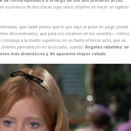
re de forma episódica a lo largo de sus dos primeros actos
,
en ocurrencia de dos chicas cuyo único objetivo es hacer un suplicio
fensivas, que nadie piense que lo que aquí se pone en juego puede
entes descerebrados, que para eso estamos en los sesenta— ciertos
compleja a la madre superiora, no es hasta el tercer acto, que se
as jóvenes permanecen en la escuela, cuando
‘Ángeles rebeldes’ se
puntes más dramáticos y de aparente mayor calado.