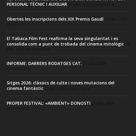
PERSONAL TÈCNIC I AUXILIAR
29 julio, 2026
areavisualcat
Obertes les inscripcions dels XIX Premis Gaudí
29 julio, 2026
academia
El Tabaca Film Fest reafirma la seva singularitat i es
consolida com a punt de trobada del cinema mitològic
29
julio, 2026
tabacafilmfest
INFORME: DARRERS RODATGES CAT.
28 julio, 2026
areavisualcat
Sitges 2026: clàssics de culte i noves mutacions del
cinema fantàstic
27 julio, 2026
David Valero
PROPER FESTIVAL: «AMBIENT» DONOSTI
23 julio, 2026
areavisualcat