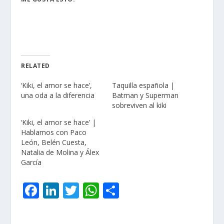
RELATED
‘Kiki, el amor se hace’,
Taquilla española |
una oda a la diferencia
Batman y Superman
sobreviven al kiki
‘Kiki, el amor se hace’ |
Hablamos con Paco
León, Belén Cuesta,
Natalia de Molina y Álex
García
F
Li
T
W
C
ac
n
w
h
o
e
k
itt
at
m