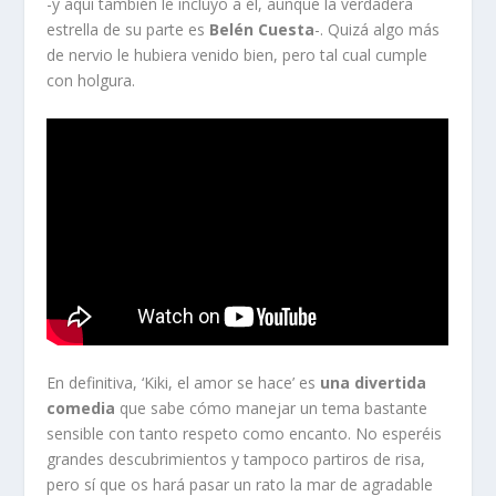
-y aquí también le incluyo a él, aunque la verdadera
estrella de su parte es
Belén Cuesta
-. Quizá algo más
de nervio le hubiera venido bien, pero tal cual cumple
con holgura.
En definitiva, ‘Kiki, el amor se hace’ es
una divertida
comedia
que sabe cómo manejar un tema bastante
sensible con tanto respeto como encanto. No esperéis
grandes descubrimientos y tampoco partiros de risa,
pero sí que os hará pasar un rato la mar de agradable