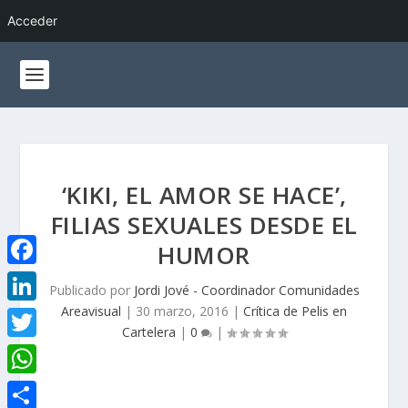
Acceder
‘KIKI, EL AMOR SE HACE’,
FILIAS SEXUALES DESDE EL
HUMOR
F
Publicado por
Jordi Jové - Coordinador Comunidades
a
Areavisual
|
30 marzo, 2016
|
Crítica de Pelis en
L
Cartelera
|
0
|
c
i
T
e
n
w
W
b
k