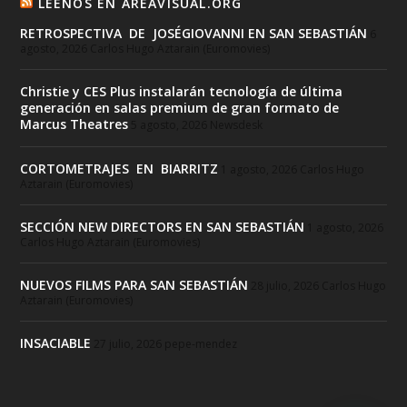
LEENOS EN AREAVISUAL.ORG
RETROSPECTIVA DE JOSÉGIOVANNI EN SAN SEBASTIÁN
6
agosto, 2026
Carlos Hugo Aztarain (Euromovies)
Christie y CES Plus instalarán tecnología de última
generación en salas premium de gran formato de
Marcus Theatres
5 agosto, 2026
Newsdesk
CORTOMETRAJES EN BIARRITZ
1 agosto, 2026
Carlos Hugo
Aztarain (Euromovies)
SECCIÓN NEW DIRECTORS EN SAN SEBASTIÁN
1 agosto, 2026
Carlos Hugo Aztarain (Euromovies)
NUEVOS FILMS PARA SAN SEBASTIÁN
28 julio, 2026
Carlos Hugo
Aztarain (Euromovies)
INSACIABLE
27 julio, 2026
pepe-mendez