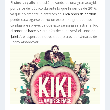
i
h
El
cine español
no está gozando de una gran acogida
o
C
e
t
por parte del público durante lo que llevamos de 2016,
a
o
o
ya que solamente la entretenida
‘Cien años de perdón’
d
t
t
puede catalogarse como un éxito. Imagino que eso
k
m
I
e
cambiará en breve, ya que esta semana se estrena
‘Kiki,
s
p
n
el amor se hace’
y siete días después será el turno de
r
A
a
‘Julieta’
, el esperado nuevo trabajo tras las cámaras de
p
Pedro Almodóvar.
r
p
t
i
r