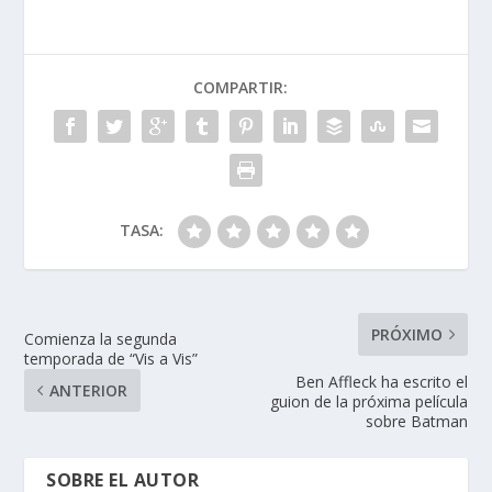
b
e
er
s
p
o
dI
A
ar
COMPARTIR:
o
n
p
ti
k
p
r
TASA:
PRÓXIMO
Comienza la segunda
temporada de “Vis a Vis”
Ben Affleck ha escrito el
ANTERIOR
guion de la próxima película
sobre Batman
SOBRE EL AUTOR