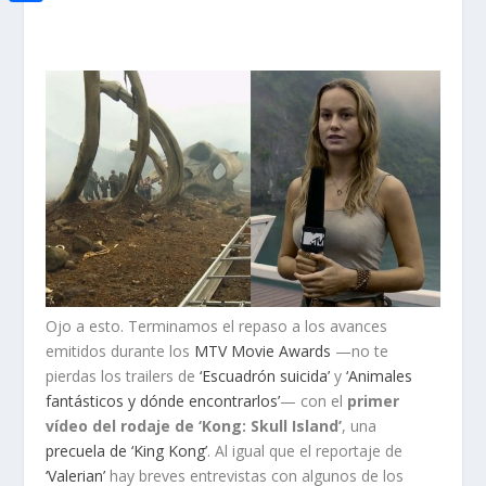
i
h
o
C
e
t
a
o
o
d
t
t
k
m
I
e
s
p
n
r
A
a
p
r
p
t
i
r
Ojo a esto. Terminamos el repaso a los avances
emitidos durante los
MTV Movie Awards
—no te
pierdas los trailers de
‘Escuadrón suicida’
y
‘Animales
fantásticos y dónde encontrarlos’
— con el
primer
vídeo del rodaje de ‘Kong: Skull Island’
, una
precuela de ‘King Kong’
. Al igual que el reportaje de
‘Valerian’
hay breves entrevistas con algunos de los