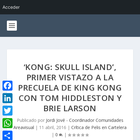
Acceder
‘KONG: SKULL ISLAND’,
PRIMER VISTAZO A LA
PRECUELA DE KING KONG
CON TOM HIDDLESTON Y
F
a
BRIE LARSON
L
c
i
Publicado por
Jordi Jové - Coordinador Comunidades
T
e
Areavisual
|
11 abril, 2016
|
Crítica de Pelis en Cartelera
n
w
W
|
0
|
b
k