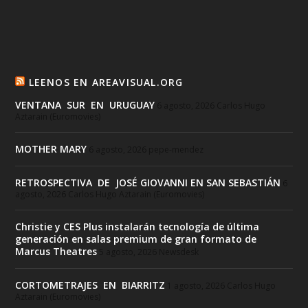
LEENOS EN AREAVISUAL.ORG
VENTANA SUR EN URUGUAY
6 agosto, 2026
Carlos Hugo
Aztarain (Euromovies)
MOTHER MARY
6 agosto, 2026
pepe-mendez
RETROSPECTIVA DE JOSÉ GIOVANNI EN SAN SEBASTIÁN
6
agosto, 2026
Carlos Hugo Aztarain (Euromovies)
Christie y CES Plus instalarán tecnología de última
generación en salas premium de gran formato de
Marcus Theatres
5 agosto, 2026
Newsdesk
CORTOMETRAJES EN BIARRITZ
1 agosto, 2026
Carlos Hugo
Aztarain (Euromovies)