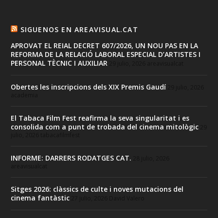
SIGUENOS EN AREAVISUAL.CAT
APROVAT EL REIAL DECRET 607/2026, UN NOU PAS EN LA
REFORMA DE LA RELACIÓ LABORAL ESPECIAL D’ARTISTES I
PERSONAL TÈCNIC I AUXILIAR
29 julio, 2026
areavisualcat
Obertes les inscripcions dels XIX Premis Gaudí
29 julio, 2026
academia
El Tabaca Film Fest reafirma la seva singularitat i es
consolida com a punt de trobada del cinema mitològic
29
julio, 2026
tabacafilmfest
INFORME: DARRERS RODATGES CAT.
28 julio, 2026
areavisualcat
Sitges 2026: clàssics de culte i noves mutacions del
cinema fantàstic
27 julio, 2026
David Valero