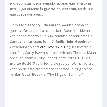
protagonistas y, por ejemplo, aclaran que la historia
tiene lugar durante la
guerra de Vietnam
, un detalle
que puede dar juego.
Tom Hiddleston y Brie Larson
—quien acaba de
ganar
el Oscar
por ‘La habitación’ (‘Room’)— lideran un
estupendo reparto en el que también encontramos a
Samuel L. Jackson, John C. Reilly, John Goodman
—
extraordinario en
‘Calle Cloverfield 10’
(’10 Cloverfield
Lane’)—, Corey Hawkins, Jason Mitchell, Thomas Mann,
Shea Whigham y Toby Kebbell, entre otros. El
10 de
marzo de 2017
es la fecha elegida por Warner para el
estreno de este prometedor espectáculo dirigido por
Jordan Vogt-Roberts
(‘The Kings of Summer’).