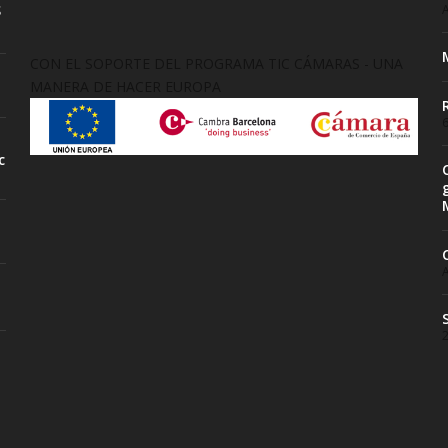
S
A
CON EL SOPORTE DEL PROGRAMA TIC CÁMARAS - UNA
MANERA DE HACER EUROPA
6
c
A