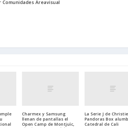
or Comunidades Areavisual
umple
Charmex y Samsung
La Serie J de Christie
su
llenan de pantallas el
Pandoras Box alumb
cional
Open Camp de Montjuïc,
Catedral de Cali