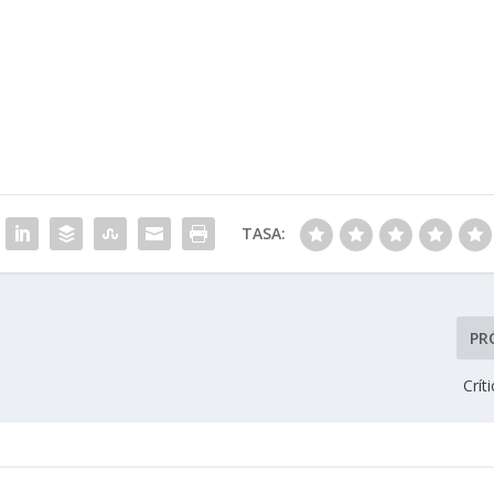
TASA:
PR
Crít