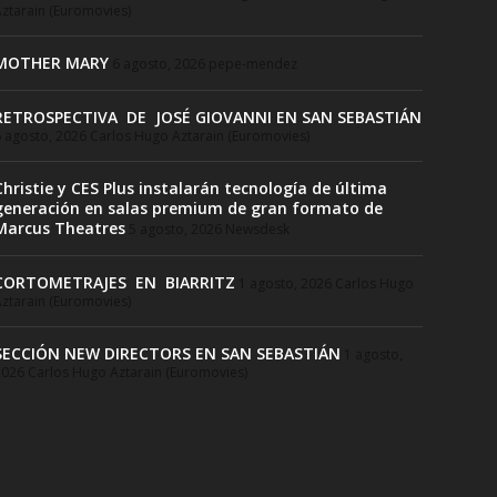
ztarain (Euromovies)
MOTHER MARY
6 agosto, 2026
pepe-mendez
RETROSPECTIVA DE JOSÉ GIOVANNI EN SAN SEBASTIÁN
 agosto, 2026
Carlos Hugo Aztarain (Euromovies)
Christie y CES Plus instalarán tecnología de última
generación en salas premium de gran formato de
Marcus Theatres
5 agosto, 2026
Newsdesk
CORTOMETRAJES EN BIARRITZ
1 agosto, 2026
Carlos Hugo
ztarain (Euromovies)
SECCIÓN NEW DIRECTORS EN SAN SEBASTIÁN
1 agosto,
2026
Carlos Hugo Aztarain (Euromovies)