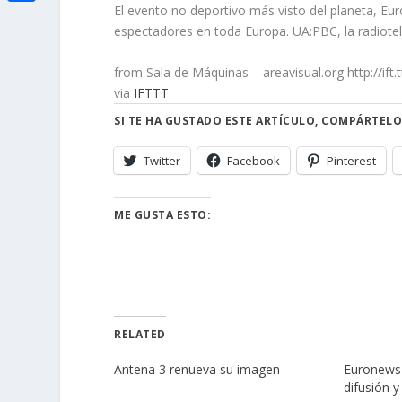
i
h
El evento no deportivo más visto del planeta, Eu
o
C
e
t
espectadores en toda Europa. UA:PBC, la radiotel
a
o
o
d
t
t
from Sala de Máquinas – areavisual.org http://ift.
k
m
I
e
via
IFTTT
s
p
n
r
SI TE HA GUSTADO ESTE ARTÍCULO, COMPÁRTELO
A
a
p
r
Twitter
Facebook
Pinterest
p
t
ME GUSTA ESTO:
i
r
RELATED
Antena 3 renueva su imagen
Euronews 
difusión y 