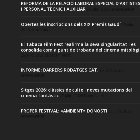
REFORMA DE LA RELACIÓ LABORAL ESPECIAL D’ARTISTE
I PERSONAL TÈCNIC I AUXILIAR
29 julio, 2026
areavisualcat
Obertes les inscripcions dels XIX Premis Gaudí
29 julio,
2026
academia
El Tabaca Film Fest reafirma la seva singularitat i es
consolida com a punt de trobada del cinema mitològi
29 julio, 2026
tabacafilmfest
INFORME: DARRERS RODATGES CAT.
28 julio, 2026
areavisualcat
Sitges 2026: clàssics de culte i noves mutacions del
cinema fantàstic
27 julio, 2026
David Valero
PROPER FESTIVAL: «AMBIENT» DONOSTI
23 julio, 2026
areavisualcat