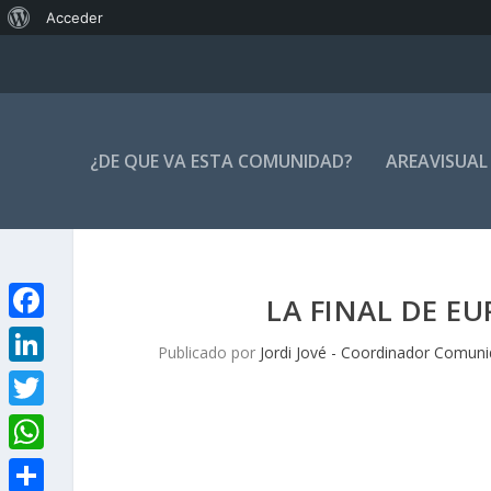
Acerca
Acceder
de
WordPress
¿DE QUE VA ESTA COMUNIDAD?
AREAVISUAL
LA FINAL DE E
F
Publicado por
Jordi Jové - Coordinador Comuni
a
L
c
i
T
e
n
w
W
b
k