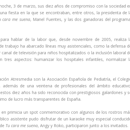
oche, 3 de marzo, sus diez años de compromiso con la sociedad e
na fiesta en la que se encontraban, entre otros, la presidenta de l
u cara me suena
, Manel Fuentes, y las dos ganadoras del programa
a para hablar de la labor que, desde noviembre de 2005, realiza l
 de trabajo ha abarcado líneas muy asistenciales, como la defensa d
r canal de televisión para niños hospitalizados o la inclusión laboral 
 tres aspectos: humanizar los hospitales infantiles, normalizar l
ión Atresmedia son la Asociación Española de Pediatría, el Colegi
s, además de una veintena de profesionales del ámbito educativo
e estos diez años ha sido reconocida con prestigiosos galardones y s
nimo de lucro más transparentes de España.
ó en primicia un spot conmemorativo con algunos de los rostros má
úblico asistente pudo disfrutar de un karaoke muy especial conducid
 de
Tu cara me suena
, Angy y Roko, participaron junto a los invitados.