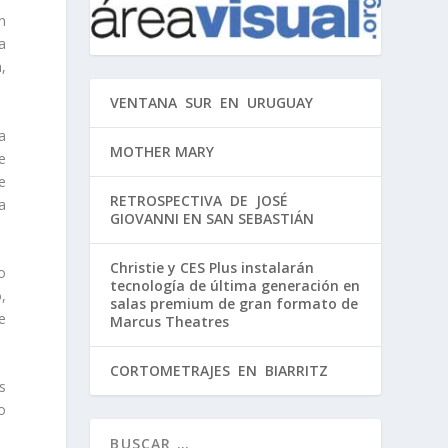
n
a
,
VENTANA SUR EN URUGUAY
a
MOTHER MARY
e
de
RETROSPECTIVA DE JOSÉ
a
GIOVANNI EN SAN SEBASTIÁN
Christie y CES Plus instalarán
o
tecnología de última generación en
,
salas premium de gran formato de
e
Marcus Theatres
CORTOMETRAJES EN BIARRITZ
s
o