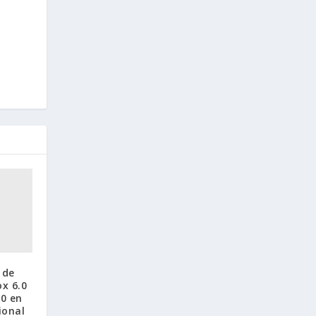
 de
x 6.0
.0 en
ional