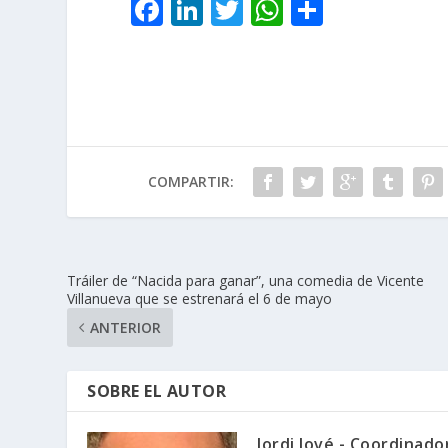
F
Li
T
W
C
ac
n
w
h
o
e
k
itt
at
m
b
e
er
s
p
o
dI
A
ar
o
n
p
ti
COMPARTIR:
k
p
r
Tráiler de “Nacida para ganar”, una comedia de Vicente
Villanueva que se estrenará el 6 de mayo
ANTERIOR
SOBRE EL AUTOR
Jordi Jové - Coordinad