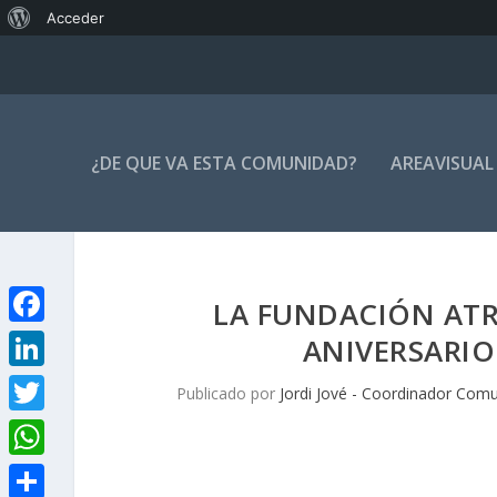
Acerca
Acceder
de
WordPress
¿DE QUE VA ESTA COMUNIDAD?
AREAVISUAL
LA FUNDACIÓN ATR
F
ANIVERSARIO
a
L
Publicado por
Jordi Jové - Coordinador Com
c
i
T
e
n
w
W
b
k