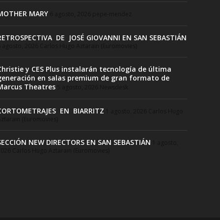
MOTHER MARY
6 agosto, 2026
pepe-mendez
RETROSPECTIVA DE JOSÉ GIOVANNI EN SAN SEBASTIÁN
 agosto, 2026
Carlos Hugo Aztarain (Euromovies)
Christie y CES Plus instalarán tecnología de última
generación en salas premium de gran formato de
Marcus Theatres
5 agosto, 2026
Newsdesk
CORTOMETRAJES EN BIARRITZ
1 agosto, 2026
Carlos Hugo
ztarain (Euromovies)
SECCIÓN NEW DIRECTORS EN SAN SEBASTIÁN
1 agosto,
2026
Carlos Hugo Aztarain (Euromovies)