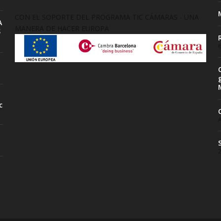
CON EL SOPORTE DEL PROGRAMA TIC CÁMARAS - UNA
A
MANERA DE HACER EUROPA
S
6
c
A