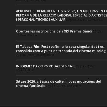
APROVAT EL REIAL DECRET 607/2026, UN NOU PAS EN L
REFORMA DE LA RELACIÓ LABORAL ESPECIAL D’ARTISTE
I PERSONAL TÈCNIC I AUXILIAR
29 julio, 2026
areavisualcat
Obertes les inscripcions dels XIX Premis Gaudí
29 julio,
2026
academia
El Tabaca Film Fest reafirma la seva singularitat i es
consolida com a punt de trobada del cinema mitològi
29 julio, 2026
tabacafilmfest
INFORME: DARRERS RODATGES CAT.
28 julio, 2026
areavisualcat
Sitges 2026: clàssics de culte i noves mutacions del
cinema fantàstic
27 julio, 2026
David Valero