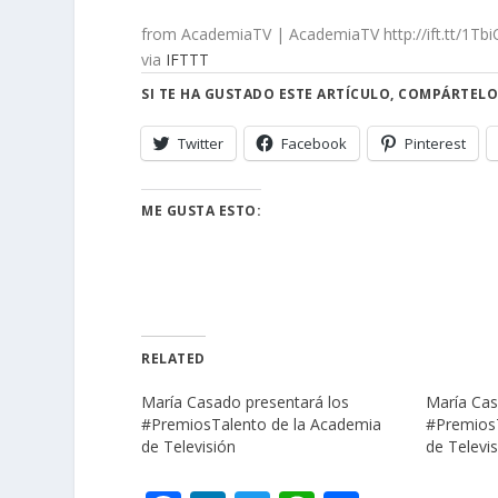
from AcademiaTV | AcademiaTV http://ift.tt/1Tb
via
IFTTT
SI TE HA GUSTADO ESTE ARTÍCULO, COMPÁRTELO
Twitter
Facebook
Pinterest
ME GUSTA ESTO:
RELATED
María Casado presentará los
María Cas
#PremiosTalento de la Academia
#PremiosT
de Televisión
de Televi