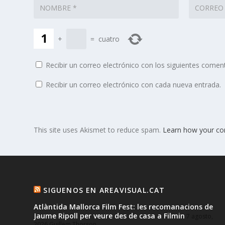
+
=
cuatro
Recibir un correo electrónico con los siguientes coment
Recibir un correo electrónico con cada nueva entrada.
This site uses Akismet to reduce spam.
Learn how your co
SIGUENOS EN AREAVISUAL.CAT
Atlàntida Mallorca Film Fest: les recomanacions de
Jaume Ripoll per veure des de casa a Filmin
7 agosto,
2026
Guillem Thorson