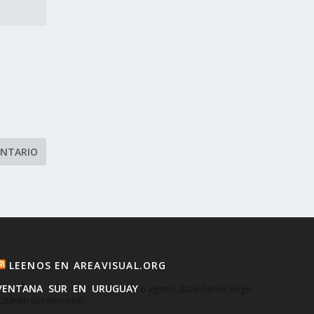
LEENOS EN AREAVISUAL.ORG
VENTANA SUR EN URUGUAY
6 agosto, 2026
Carlos Hugo
ztarain (Euromovies)