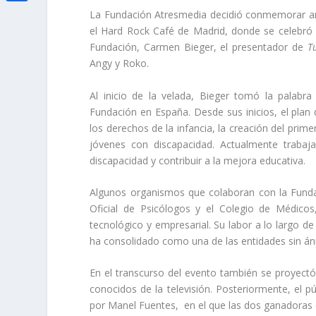
i
h
o
C
La Fundación Atresmedia decidió conmemorar an
e
t
a
el Hard Rock Café de Madrid, donde se celebró u
o
o
d
t
Fundación, Carmen Bieger, el presentador de
T
t
k
m
I
Angy y Roko.
e
s
p
n
r
Al inicio de la velada, Bieger tomó la palabr
A
a
Fundación en España. Desde sus inicios, el plan
p
r
los derechos de la infancia, la creación del prime
p
jóvenes con discapacidad. Actualmente trabajan
t
discapacidad y contribuir a la mejora educativa.
i
Algunos organismos que colaboran con la Fundac
r
Oficial de Psicólogos y el Colegio de Médico
tecnológico y empresarial. Su labor a lo largo d
ha consolidado como una de las entidades sin á
En el transcurso del evento también se proyect
conocidos de la televisión. Posteriormente, el p
por Manel Fuentes, en el que las dos ganadoras