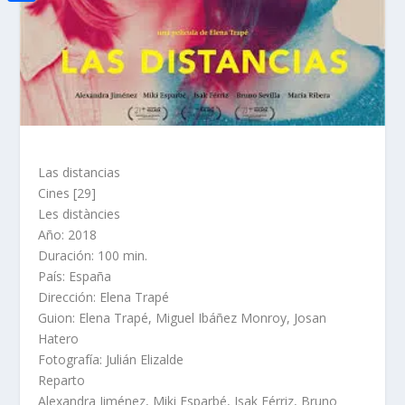
i
h
o
C
e
t
a
o
o
d
t
t
k
m
I
e
s
p
n
r
A
a
p
r
Las distancias
p
t
Cines [29]
Les distàncies
i
Año: 2018
r
Duración: 100 min.
País: España
Dirección: Elena Trapé
Guion: Elena Trapé, Miguel Ibáñez Monroy, Josan
Hatero
Fotografía: Julián Elizalde
Reparto
Alexandra Jiménez, Miki Esparbé, Isak Férriz, Bruno