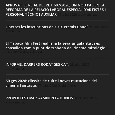
APROVAT EL REIAL DECRET 607/2026, UN NOU PAS EN LA
REFORMA DE LA RELACIÓ LABORAL ESPECIAL D’ARTISTES I
PERSONAL TÈCNIC I AUXILIAR
29 julio, 2026
areavisualcat
Obertes les inscripcions dels XIX Premis Gaudí
29 julio, 2026
academia
El Tabaca Film Fest reafirma la seva singularitat i es
consolida com a punt de trobada del cinema mitològic
29
julio, 2026
tabacafilmfest
INFORME: DARRERS RODATGES CAT.
28 julio, 2026
areavisualcat
Sitges 2026: clàssics de culte i noves mutacions del
cinema fantàstic
27 julio, 2026
David Valero
PROPER FESTIVAL: «AMBIENT» DONOSTI
23 julio, 2026
areavisualcat