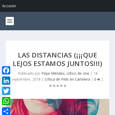
Acceder
LAS DISTANCIAS (¡¡¡QUE
LEJOS ESTAMOS JUNTOS!!!)
Publicado por
Pepe Méndez, crítico de cine
|
18
F
septiembre, 2018
|
Crítica de Pelis en Cartelera
|
0
|
a
L
c
i
T
e
n
w
W
b
k