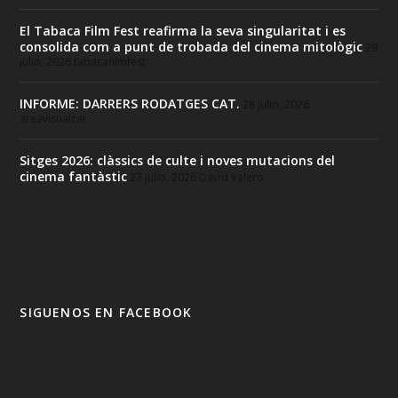
El Tabaca Film Fest reafirma la seva singularitat i es
consolida com a punt de trobada del cinema mitològic
29
julio, 2026
tabacafilmfest
INFORME: DARRERS RODATGES CAT.
28 julio, 2026
areavisualcat
Sitges 2026: clàssics de culte i noves mutacions del
cinema fantàstic
27 julio, 2026
David Valero
SIGUENOS EN FACEBOOK