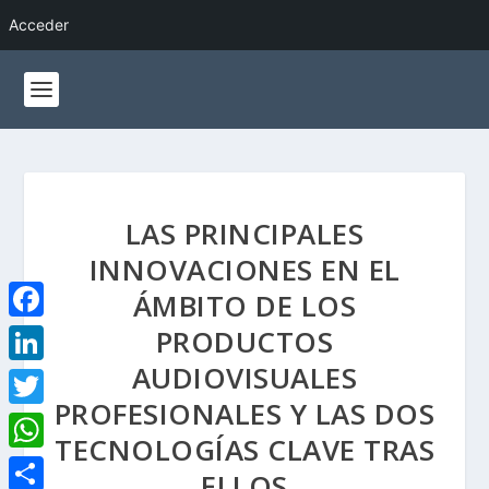
Acceder
LAS PRINCIPALES
INNOVACIONES EN EL
ÁMBITO DE LOS
PRODUCTOS
F
a
AUDIOVISUALES
L
c
PROFESIONALES Y LAS DOS
i
T
e
TECNOLOGÍAS CLAVE TRAS
n
w
W
b
ELLOS
k