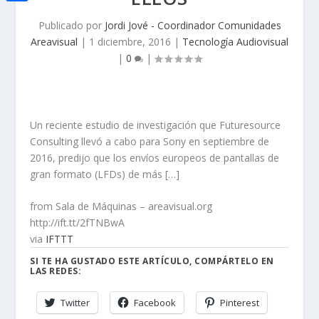
i
h
o
C
e
t
Publicado por
Jordi Jové - Coordinador Comunidades
a
o
o
d
Areavisual
|
1 diciembre, 2016
|
Tecnología Audiovisual
t
t
k
m
|
0
|
I
e
s
p
n
r
A
a
p
Un reciente estudio de investigación que Futuresource
r
Consulting llevó a cabo para Sony en septiembre de
p
t
2016, predijo que los envíos europeos de pantallas de
i
gran formato (LFDs) de más […]
r
from Sala de Máquinas – areavisual.org
http://ift.tt/2fTNBwA
via
IFTTT
SI TE HA GUSTADO ESTE ARTÍCULO, COMPÁRTELO EN
LAS REDES:
Twitter
Facebook
Pinterest