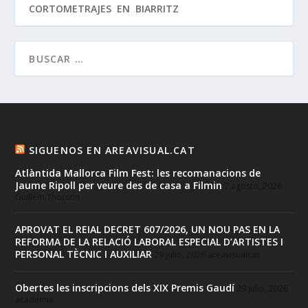
CORTOMETRAJES EN BIARRITZ
SIGUENOS EN AREAVISUAL.CAT
Atlàntida Mallorca Film Fest: les recomanacions de
Jaume Ripoll per veure des de casa a Filmin
7 agosto, 2026
Guillem Thorson
APROVAT EL REIAL DECRET 607/2026, UN NOU PAS EN LA
REFORMA DE LA RELACIÓ LABORAL ESPECIAL D’ARTISTES I
PERSONAL TÈCNIC I AUXILIAR
29 julio, 2026
areavisualcat
Obertes les inscripcions dels XIX Premis Gaudí
29 julio, 2026
academia