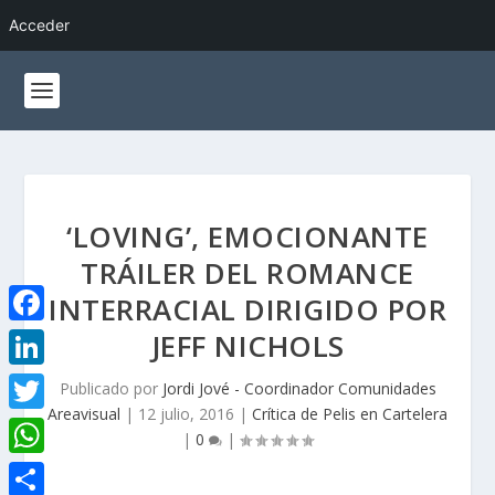
Acceder
‘LOVING’, EMOCIONANTE
TRÁILER DEL ROMANCE
INTERRACIAL DIRIGIDO POR
JEFF NICHOLS
F
a
L
Publicado por
Jordi Jové - Coordinador Comunidades
c
Areavisual
|
12 julio, 2016
|
Crítica de Pelis en Cartelera
i
T
|
0
|
e
n
w
W
b
k