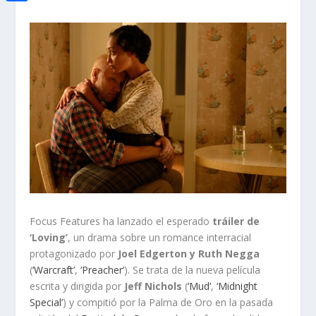
i
h
o
C
e
t
a
o
o
d
t
t
k
m
I
e
s
p
n
r
A
a
p
r
p
t
i
r
Focus Features ha lanzado el esperado
tráiler de
‘Loving’
, un drama sobre un romance interracial
protagonizado por
Joel Edgerton y Ruth Negga
(
‘Warcraft’
,
‘Preacher’
). Se trata de la nueva película
escrita y dirigida por
Jeff Nichols
(
‘Mud’
,
‘Midnight
Special’
) y compitió por la Palma de Oro en la pasada