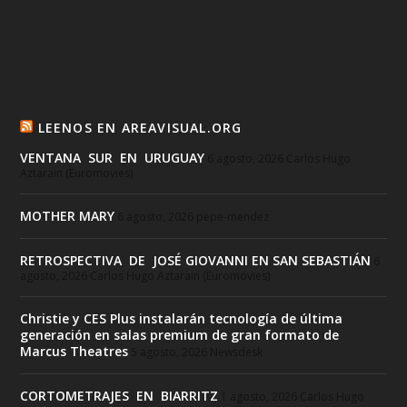
LEENOS EN AREAVISUAL.ORG
VENTANA SUR EN URUGUAY
6 agosto, 2026
Carlos Hugo
Aztarain (Euromovies)
MOTHER MARY
6 agosto, 2026
pepe-mendez
RETROSPECTIVA DE JOSÉ GIOVANNI EN SAN SEBASTIÁN
6
agosto, 2026
Carlos Hugo Aztarain (Euromovies)
Christie y CES Plus instalarán tecnología de última
generación en salas premium de gran formato de
Marcus Theatres
5 agosto, 2026
Newsdesk
CORTOMETRAJES EN BIARRITZ
1 agosto, 2026
Carlos Hugo