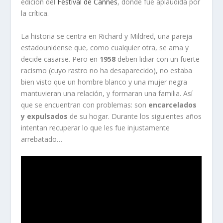
edición del
Festival de Cannes
, donde fue aplaudida por
la crítica.
La historia se centra en Richard y Mildred, una pareja
estadounidense que, como cualquier otra, se ama y
decide casarse. Pero en
1958
deben lidiar con un fuerte
racismo (cuyo rastro no ha desaparecido), no estaba
bien visto que un hombre blanco y una mujer negra
mantuvieran una relación, y formaran una familia. Así
que se encuentran con problemas: son
encarcelados
y expulsados
de su hogar. Durante los siguientes años
intentan recuperar lo que les fue injustamente
arrebatado…