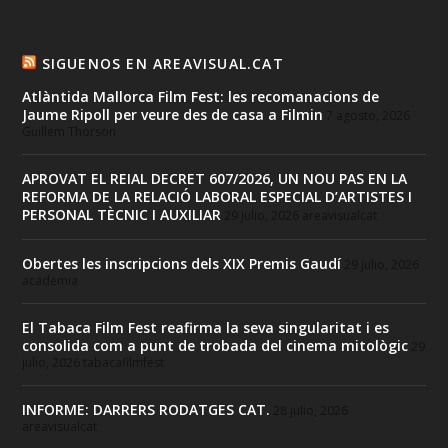
SIGUENOS EN AREAVISUAL.CAT
Atlàntida Mallorca Film Fest: les recomanacions de
Jaume Ripoll per veure des de casa a Filmin
7 agosto, 2026
Guillem Thorson
APROVAT EL REIAL DECRET 607/2026, UN NOU PAS EN LA
REFORMA DE LA RELACIÓ LABORAL ESPECIAL D’ARTISTES I
PERSONAL TÈCNIC I AUXILIAR
29 julio, 2026
areavisualcat
Obertes les inscripcions dels XIX Premis Gaudí
29 julio, 2026
academia
El Tabaca Film Fest reafirma la seva singularitat i es
consolida com a punt de trobada del cinema mitològic
29
julio, 2026
tabacafilmfest
INFORME: DARRERS RODATGES CAT.
28 julio, 2026
areavisualcat