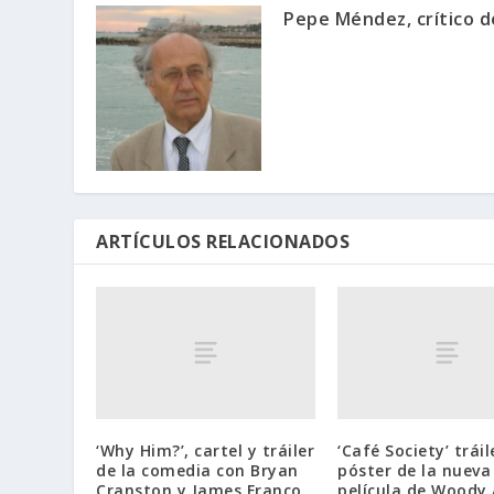
Pepe Méndez, crítico d
ARTÍCULOS RELACIONADOS
‘Why Him?’, cartel y tráiler
‘Café Society’ tráil
de la comedia con Bryan
póster de la nueva
Cranston y James Franco
película de Woody 