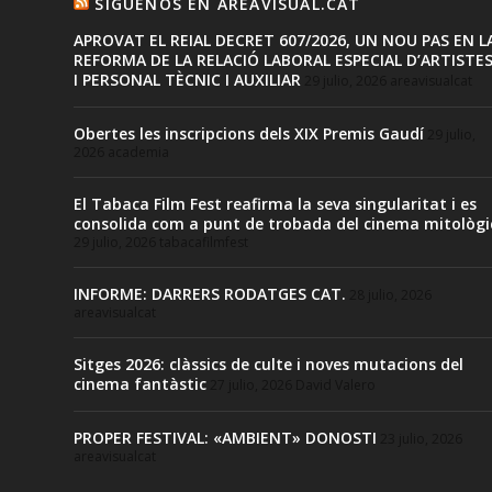
SIGUENOS EN AREAVISUAL.CAT
APROVAT EL REIAL DECRET 607/2026, UN NOU PAS EN L
REFORMA DE LA RELACIÓ LABORAL ESPECIAL D’ARTISTE
I PERSONAL TÈCNIC I AUXILIAR
29 julio, 2026
areavisualcat
Obertes les inscripcions dels XIX Premis Gaudí
29 julio,
2026
academia
El Tabaca Film Fest reafirma la seva singularitat i es
consolida com a punt de trobada del cinema mitològi
29 julio, 2026
tabacafilmfest
INFORME: DARRERS RODATGES CAT.
28 julio, 2026
areavisualcat
Sitges 2026: clàssics de culte i noves mutacions del
cinema fantàstic
27 julio, 2026
David Valero
PROPER FESTIVAL: «AMBIENT» DONOSTI
23 julio, 2026
areavisualcat