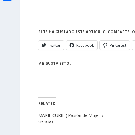
i
h
o
C
e
t
a
o
o
d
t
t
k
m
I
e
s
SI TE HA GUSTADO ESTE ARTÍCULO, COMPÁRTELO
p
n
r
A
a
Twitter
Facebook
Pinterest
p
r
p
t
ME GUSTA ESTO:
i
r
RELATED
MARIE CURIE ( Pasión de Mujer y
I
ciencia)