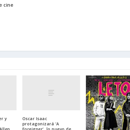
e cine
er y
Oscar Isaac
protagonizará ‘A
Allen
Foreigner’, lo nuevo de