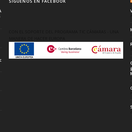
SIGUENOS EN FACEBOOK
A
S
A
CON EL SOPORTE DEL PROGRAMA TIC CÁMARAS - UNA
MANERA DE HACER EUROPA
6
c
A