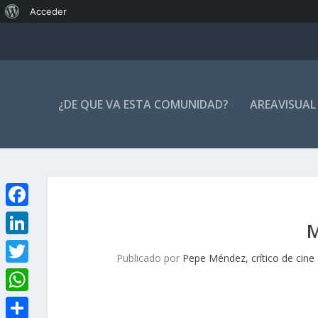
Acerca
Acceder
de
WordPress
¿DE QUE VA ESTA COMUNIDAD?
AREAVISUAL
F
M
a
L
Publicado por
Pepe Méndez, crítico de cine
c
i
T
e
n
w
W
b
k