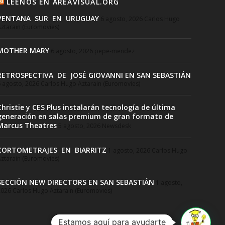
LEENOS EN AREAVISUAL.ORG
VENTANA SUR EN URUGUAY
6 agosto, 2026
Carlos Hugo
ztarain (Euromovies)
MOTHER MARY
6 agosto, 2026
pepe-mendez
RETROSPECTIVA DE JOSÉ GIOVANNI EN SAN SEBASTIÁN
 agosto, 2026
Carlos Hugo Aztarain (Euromovies)
Christie y CES Plus instalarán tecnología de última
generación en salas premium de gran formato de
Marcus Theatres
5 agosto, 2026
Newsdesk
CORTOMETRAJES EN BIARRITZ
1 agosto, 2026
Carlos Hugo
ztarain (Euromovies)
SECCIÓN NEW DIRECTORS EN SAN SEBASTIÁN
1 agosto,
2026
Carlos Hugo Aztarain (Euromovies)
Estamos aquí para ayudarte