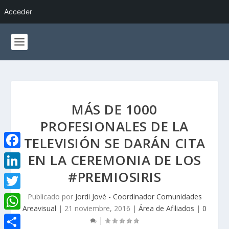
Acceder
MÁS DE 1000
PROFESIONALES DE LA
TELEVISIÓN SE DARÁN CITA
EN LA CEREMONIA DE LOS
F
a
#PREMIOSIRIS
L
c
i
Publicado por
Jordi Jové - Coordinador Comunidades
T
e
Areavisual
|
21 noviembre, 2016
|
Área de Afiliados
|
0
n
w
W
|
b
k