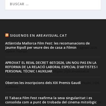
SIGUENOS EN AREAVISUAL.CAT
Atlàntida Mallorca Film Fest: les recomanacions de
Jaume Ripoll per veure des de casa a Filmin
7 agosto, 2026
Guillem Thorson
APROVAT EL REIAL DECRET 607/2026, UN NOU PAS EN LA
REFORMA DE LA RELACIÓ LABORAL ESPECIAL D’ARTISTES I
PERSONAL TÈCNIC I AUXILIAR
29 julio, 2026
areavisualcat
Obertes les inscripcions dels XIX Premis Gaudí
29 julio, 2026
academia
El Tabaca Film Fest reafirma la seva singularitat i es
consolida com a punt de trobada del cinema mitològic
29