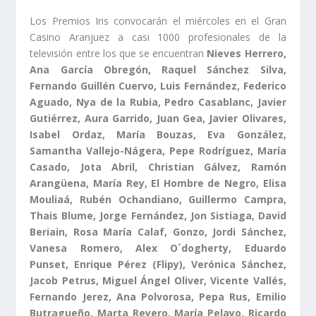
Los Premios Iris convocarán el miércoles en el Gran
Casino Aranjuez a casi 1000 profesionales de la
televisión entre los que se encuentran
Nieves Herrero,
Ana García Obregón, Raquel Sánchez Silva,
Fernando Guillén Cuervo, Luis Fernández, Federico
Aguado, Nya de la Rubia, Pedro Casablanc, Javier
Gutiérrez, Aura Garrido, Juan Gea, Javier Olivares,
Isabel Ordaz, María Bouzas, Eva González,
Samantha Vallejo-Nágera, Pepe Rodríguez, María
Casado, Jota Abril, Christian Gálvez, Ramón
Arangüena, María Rey, El Hombre de Negro, Elisa
Mouliaá, Rubén Ochandiano, Guillermo Campra,
Thais Blume, Jorge Fernández, Jon Sistiaga, David
Beriain, Rosa María Calaf, Gonzo, Jordi Sánchez,
Vanesa Romero, Alex O´dogherty, Eduardo
Punset, Enrique Pérez (Flipy), Verónica Sánchez,
Jacob Petrus, Miguel Ángel Oliver, Vicente Vallés,
Fernando Jerez, Ana Polvorosa, Pepa Rus, Emilio
Butragueño, Marta Reyero, María Pelayo, Ricardo