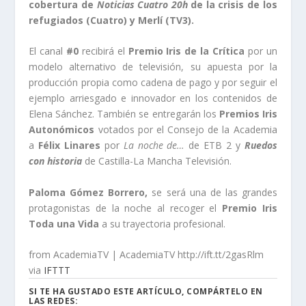
cobertura de
Noticias Cuatro 20h
de la crisis de los
refugiados (Cuatro) y
Merlí
(TV3
).
El canal
#0
recibirá el
Premio Iris de la Crítica
por un
modelo alternativo de televisión, su apuesta por la
producción propia como cadena de pago y por seguir el
ejemplo arriesgado e innovador en los contenidos de
Elena Sánchez. También se entregarán los
Premios Iris
Autonómicos
votados por el Consejo de la Academia
a
Félix Linares
por
La noche de…
de ETB 2 y
Ruedos
con historia
de Castilla-La Mancha Televisión.
Paloma Gómez Borrero,
se será una de las grandes
protagonistas de la noche al recoger el
Premio Iris
Toda una Vida
a su trayectoria profesional.
from AcademiaTV | AcademiaTV http://ift.tt/2gasRlm
via
IFTTT
SI TE HA GUSTADO ESTE ARTÍCULO, COMPÁRTELO EN
LAS REDES: