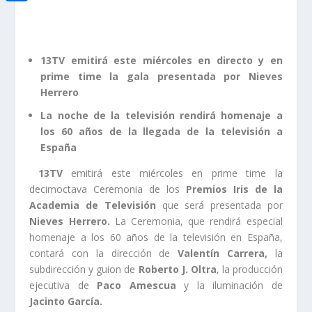
i
h
o
C
e
t
a
o
o
d
t
t
k
m
13TV emitirá este miércoles en directo y en
I
e
s
prime time la gala presentada por Nieves
p
n
r
Herrero
A
a
La noche de la televisión rendirá homenaje a
p
r
los 60 años de la llegada de la televisión a
p
t
España
i
13TV
emitirá este miércoles en prime time la
decimoctava Ceremonia de los
Premios Iris de la
r
Academia de Televisión
que será presentada por
Nieves Herrero.
La Ceremonia, que rendirá especial
homenaje a los 60 años de la televisión en España,
contará con la dirección de
Valentín Carrera,
la
subdirección y guion de
Roberto J. Oltra
, la producción
ejecutiva de
Paco Amescua
y la iluminación de
Jacinto García.