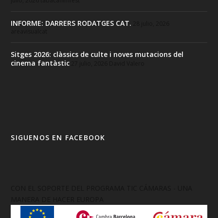
julio, 2026
tabacafilmfest
INFORME: DARRERS RODATGES CAT.
28 julio, 2026
areavisualcat
Sitges 2026: clàssics de culte i noves mutacions del
cinema fantàstic
27 julio, 2026
David Valero
SIGUENOS EN FACEBOOK
CON EL SOPORTE DEL PROGRAMA TIC CÁMARAS - UNA
MANERA DE HACER EUROPA