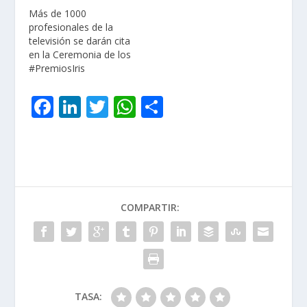
Más de 1000
profesionales de la
televisión se darán cita
en la Ceremonia de los
#PremiosIris
F
Li
T
W
C
ac
n
w
h
o
e
k
itt
at
m
b
e
er
s
p
o
dI
A
ar
COMPARTIR:
o
n
p
ti
k
p
r
TASA: