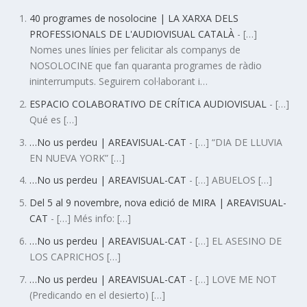
40 programes de nosolocine | LA XARXA DELS
PROFESSIONALS DE L'AUDIOVISUAL CATALÀ
- […]
Nomes unes línies per felicitar als companys de
NOSOLOCINE que fan quaranta programes de ràdio
ininterrumputs. Seguirem col·laborant i…
ESPACIO COLABORATIVO DE CRÍTICA AUDIOVISUAL
- […]
Qué es […]
…No us perdeu | AREAVISUAL-CAT
- […] “DIA DE LLUVIA
EN NUEVA YORK” […]
…No us perdeu | AREAVISUAL-CAT
- […] ABUELOS […]
Del 5 al 9 novembre, nova edició de MIRA | AREAVISUAL-
CAT
- […] Més info: […]
…No us perdeu | AREAVISUAL-CAT
- […] EL ASESINO DE
LOS CAPRICHOS […]
…No us perdeu | AREAVISUAL-CAT
- […] LOVE ME NOT
(Predicando en el desierto) […]