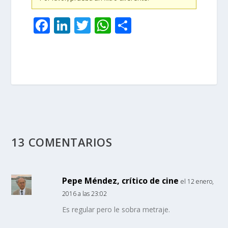
F
Li
T
W
C
ac
n
w
h
o
e
k
itt
at
m
b
e
er
s
p
o
dI
A
ar
o
n
p
ti
k
p
r
13 COMENTARIOS
Pepe Méndez, crítico de cine
el 12 enero,
2016 a las 23:02
Es regular pero le sobra metraje.