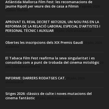
Atlàntida Mallorca Film Fest: les recomanacions de
Jaume Ripoll per veure des de casa a Filmin
7 agosto, 2026
Guillem Thorson
APROVAT EL REIAL DECRET 607/2026, UN NOU PAS EN LA
REFORMA DE LA RELACIÓ LABORAL ESPECIAL D’ARTISTES I
PERSONAL TÈCNIC I AUXILIAR
29 julio, 2026
areavisualcat
Obertes les inscripcions dels XIX Premis Gaudí
29 julio, 2026
academia
El Tabaca Film Fest reafirma la seva singularitat i es
consolida com a punt de trobada del cinema mitològic
29
julio, 2026
tabacafilmfest
INFORME: DARRERS RODATGES CAT.
28 julio, 2026
areavisualcat
Sitges 2026: clàssics de culte i noves mutacions del
cinema fantàstic
27 julio, 2026
David Valero